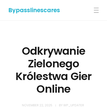
Bypasslinescares
HOME
Odkrywanie
BYPASSLINES.COM
Zielonego
ABOUT US
Królestwa Gier
Online
CONTACT US
NOVEMBER 22, 2025
BY
WP_UPDATER