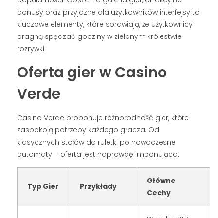
popularności. Obszerna galeria gier, atrakcyjne
bonusy oraz przyjazne dla użytkowników interfejsy to
kluczowe elementy, które sprawiają, że użytkownicy
pragną spędzać godziny w zielonym królestwie
rozrywki.
Oferta gier w Casino
Verde
Casino Verde proponuje różnorodność gier, które
zaspokoją potrzeby każdego gracza. Od
klasycznych stołów do ruletki po nowoczesne
automaty – oferta jest naprawdę imponująca.
Główne
Typ Gier
Przykłady
Cechy