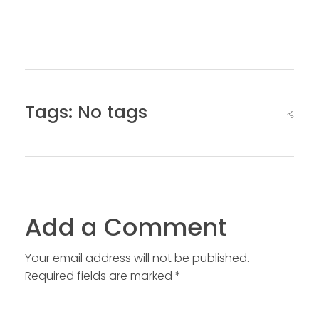
Tags: No tags
Add a Comment
Your email address will not be published.
Required fields are marked *