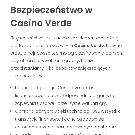
Bezpieczeństwo w
Casino Verde
Bezpieczeństwo
jest kluczowym elementem każdej
platformy hazardowej, w tym
Casino Verde
. Kasyno
stosuje najnowsze technologie szyfrowania danych,
aby chronić prywatność graczy. Poniżej
przedstawiamy kilka aspektów zwiększających
bezpieczeństwo:
Licencje i regulacje: Casino Verde jest
licencjonowane przez odpowiednie organy, co
zapewnia uczciwe i przejrzyste warunki gry.
Ochrona danych: Dzięki technologii SSL, wszystkie
transakcje finansowe i dane osobowe są
chronione przed nieautoryzowanym dostępem.
Zasady odpowiedzialnej gry: Casino Verde