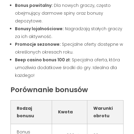
Bonus powitalny:
Dla nowych graczy, często
obejmujący darmowe spiny oraz bonusy
depozytowe.
Bonusy lojalnościowe:
Nagradzają stałych graczy
za ich aktywność.
Promocje sezonowe:
Specjalne oferty dostępne w
określonych okresach roku.
Beep casino bonus 100 zł:
Specjalna oferta, która
umożliwia dodatkowe środki do gry. Idealna dla
każdego!
Porównanie bonusów
Rodzaj
Warunki
Kwota
bonusu
obrotu
Bonus