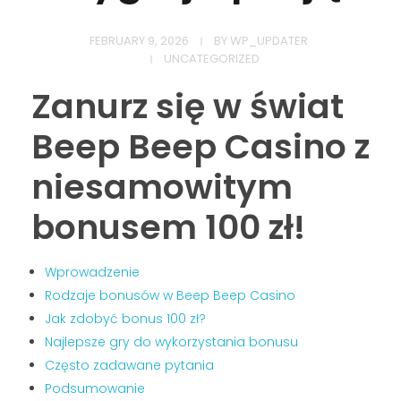
FEBRUARY 9, 2026
BY
WP_UPDATER
UNCATEGORIZED
Zanurz się w świat
Beep Beep Casino z
niesamowitym
bonusem 100 zł!
Wprowadzenie
Rodzaje bonusów w Beep Beep Casino
Jak zdobyć bonus 100 zł?
Najlepsze gry do wykorzystania bonusu
Często zadawane pytania
Podsumowanie