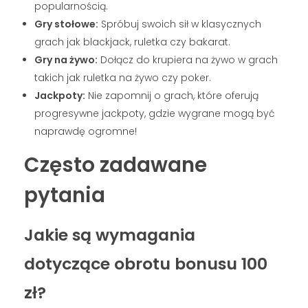
popularnością.
Gry stołowe:
Spróbuj swoich sił w klasycznych
grach jak blackjack, ruletka czy bakarat.
Gry na żywo:
Dołącz do krupiera na żywo w grach
takich jak ruletka na żywo czy poker.
Jackpoty:
Nie zapomnij o grach, które oferują
progresywne jackpoty, gdzie wygrane mogą być
naprawdę ogromne!
Często zadawane
pytania
Jakie są wymagania
dotyczące obrotu bonusu 100
zł?