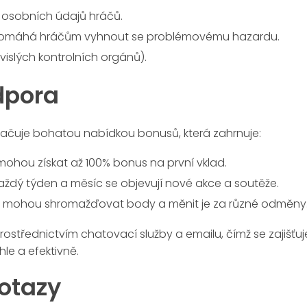
 osobních údajů hráčů.
pomáhá hráčům vyhnout se problémovému hazardu.
vislých kontrolních orgánů).
dpora
ačuje bohatou nabídkou bonusů, která zahrnuje:
mohou získat až 100% bonus na první vklad.
ždý týden a měsíc se objevují nové akce a soutěže.
i mohou shromažďovat body a měnit je za různé odměny
ostřednictvím chatovací služby a emailu, čímž se zajišťuj
le a efektivně.
dotazy