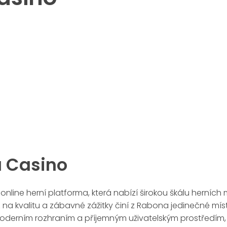
a Casino
 online herní platforma, která nabízí širokou škálu herníc
 na kvalitu a zábavné zážitky činí z Rabona jedinečné mís
oderním rozhraním a příjemným uživatelským prostředím, 