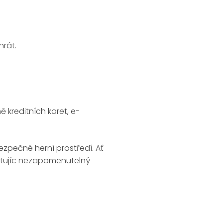
hrát.
kreditních karet, e-
ezpečné herní prostředí. Ať
ytujíc nezapomenutelný