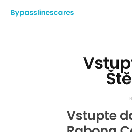
Bypasslinescares
Vstup
Ště
N
Vstupte d
Rabona C