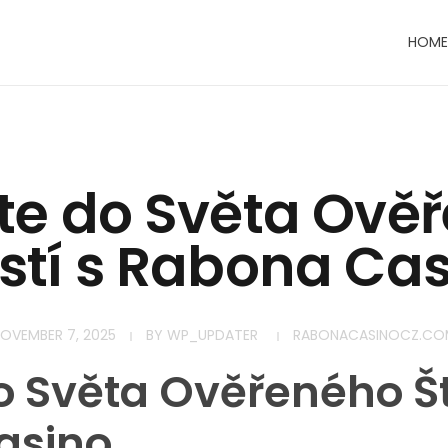
HOME
te do Světa Ově
stí s Rabona Ca
OVEMBER 7, 2025
BY
WP_UPDATER
RABONACASINOCZ.CO
o Světa Ověřeného Št
asino