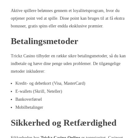
Aktive spillere belønnes gennem et loyalitetsprogram, hvor du
optjener point ved at spille. Disse point kan bruges til at få ekstra
bonusser, gratis spins eller endda eksklusive præmier.
Betalingsmetoder
Trickz Casino tilbyder en række sikre betalingsmetoder, så du kan
indbetale og hæve dine penge uden problemer. De tilgængelige
metoder inkluderer:
Kredit- og debetkort (Visa, MasterCard)
E-wallets (Skrill, Neteller)
Bankoverførsel
Mobilbetalinger
Sikkerhed og Retfærdighed
Sikkerheden hos
Trickz Casino Online
er topprioritet. Casinoet