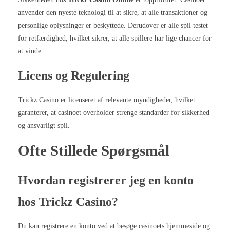
anvender den nyeste teknologi til at sikre, at alle transaktioner og
personlige oplysninger er beskyttede. Derudover er alle spil testet
for retfærdighed, hvilket sikrer, at alle spillere har lige chancer for
at vinde.
Licens og Regulering
Trickz Casino er licenseret af relevante myndigheder, hvilket
garanterer, at casinoet overholder strenge standarder for sikkerhed
og ansvarligt spil.
Ofte Stillede Spørgsmål
Hvordan registrerer jeg en konto
hos Trickz Casino?
Du kan registrere en konto ved at besøge casinoets hjemmeside og