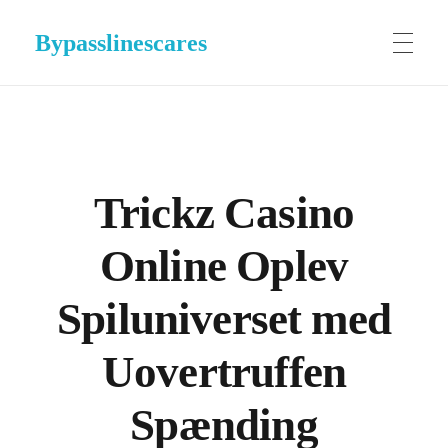
Bypasslinescares
HOME
BYPASSLINES.COM
Trickz Casino
Online Oplev
ABOUT US
Spiluniverset med
Uovertruffen
CONTACT US
Spænding