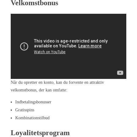
Velkomstbonus
Når du opretter en konto, kan du forvente en attraktiv
velkomstbonus, der kan omfatte:
Indbetalingsbonusser
Gratisspins
Kombinationstilbud
Loyalitetsprogram