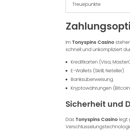
Treuepunkte
Zahlungsopt
Im
Tonyspins Casino
stehen
schnell und unkompliziert du
Kreditkarten (Visa, Master
E-Wallets (Skrill, Neteller)
Banksüberweisung
Kryptowährungen (Bitcoin
Sicherheit und 
Das
Tonyspins Casino
legt 
Verschlüsselungstechnologie