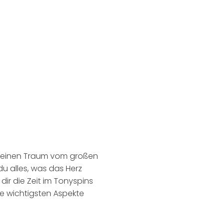
, deinen Traum vom großen
 du alles, was das Herz
dir die Zeit im Tonyspins
die wichtigsten Aspekte