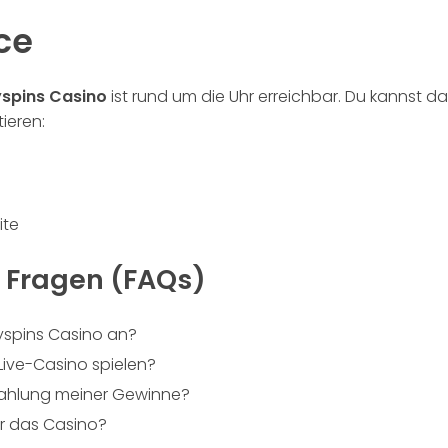
ce
spins Casino
ist rund um die Uhr erreichbar. Du kannst 
ieren:
ite
e Fragen (FAQs)
yspins Casino an?
Live-Casino spielen?
zahlung meiner Gewinne?
ür das Casino?