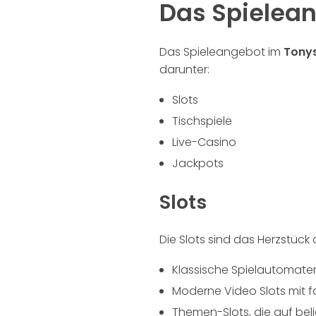
Das Spielea
Das Spieleangebot im
Tonys
darunter:
Slots
Tischspiele
Live-Casino
Jackpots
Slots
Die Slots sind das Herzstück
Klassische Spielautomate
Moderne Video Slots mit f
Themen-Slots, die auf bel