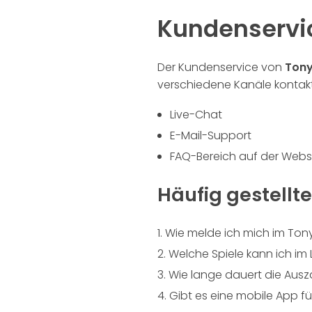
Kundenservi
Der Kundenservice von
Tony
verschiedene Kanäle kontakt
Live-Chat
E-Mail-Support
FAQ-Bereich auf der Webs
Häufig gestellt
Wie melde ich mich im Ton
Welche Spiele kann ich im 
Wie lange dauert die Aus
Gibt es eine mobile App f