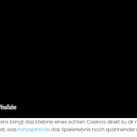
ns bringt das Erlebnis eines echten Casinos direkt zu dir 
eit, was
tonyspins1.de
das Spielerlebnis noch spannender