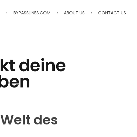
BYPASSLINES.COM
ABOUT US
CONTACT US
kt deine
eben
 Welt des