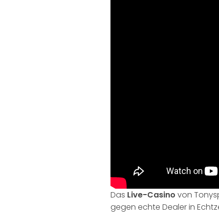
Das
Live-Casino
von Tonyspi
gegen echte Dealer in Echtz