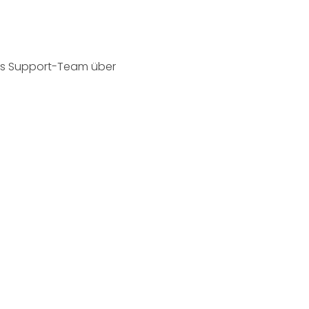
das Support-Team über