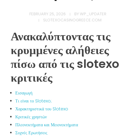
FEBRUARY 25, 2026
BY
WP_UPDATER
SLOTEXOCASINOGREECE.COM
Ανακαλύπτοντας τις
κρυμμένες αλήθειες
πίσω από τις slotexo
κριτικές
Εισαγωγή
Τι είναι το Slotexo;
Χαρακτηριστικά του Slotexo
Κριτικές χρηστών
Πλεονεκτήματα και Μειονεκτήματα
Συχνές Ερωτήσεις