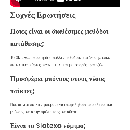
Συχνές Ερωτήσεις
Ποιες είναι οι διαθέσιμες μεθόδοι
κατάθεσης;
Το Slotexo υποστηρίζει πολλές μεθόδους κατάθεσης, όπως
πιστωτικές κάρτες, e-wallets και μεταφορές τραπεζών.
Προσφέρει μπόνους στους νέους
παίκτες;
Ναι, οι νέοι παίκτες μπορούν να επωφεληθούν από ελκυστικά
μπόνους κατά την πρώτη τους κατάθεση.
Είναι το Slotexo νόμιμο;