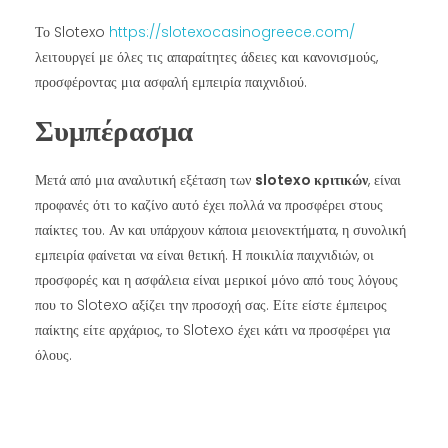
Το Slotexo
https://slotexocasinogreece.com/
λειτουργεί με όλες τις απαραίτητες άδειες και κανονισμούς,
προσφέροντας μια ασφαλή εμπειρία παιχνιδιού.
Συμπέρασμα
Μετά από μια αναλυτική εξέταση των
slotexo κριτικών
, είναι
προφανές ότι το καζίνο αυτό έχει πολλά να προσφέρει στους
παίκτες του. Αν και υπάρχουν κάποια μειονεκτήματα, η συνολική
εμπειρία φαίνεται να είναι θετική. Η ποικιλία παιχνιδιών, οι
προσφορές και η ασφάλεια είναι μερικοί μόνο από τους λόγους
που το Slotexo αξίζει την προσοχή σας. Είτε είστε έμπειρος
παίκτης είτε αρχάριος, το Slotexo έχει κάτι να προσφέρει για
όλους.