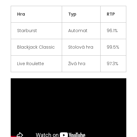
Hra
Typ
RTP
Starburst
Automat
96.1%
Blackjack Classic
Stolová hra
99.5%
Live Roulette
Živá hra
97.3%