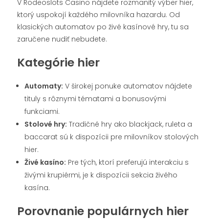
V Rodeoslots Casino nájdete rozmanitý výber hier,
ktorý uspokojí každého milovníka hazardu. Od
klasických automatov po živé kasínové hry, tu sa
zaručene nudiť nebudete.
Kategórie hier
Automaty:
V širokej ponuke automatov nájdete
tituly s rôznymi tématami a bonusovými
funkciami.
Stolové hry:
Tradičné hry ako blackjack, ruleta a
baccarat sú k dispozícii pre milovníkov stolových
hier.
Živé kasíno:
Pre tých, ktorí preferujú interakciu s
živými krupiérmi, je k dispozícii sekcia živého
kasína.
Porovnanie populárnych hier