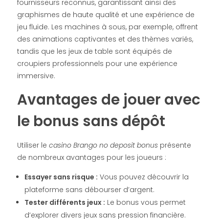
fournisseurs reconnus, garantissant ainsi des
graphismes de haute qualité et une expérience de
jeu fluide. Les machines à sous, par exemple, offrent
des animations captivantes et des thèmes variés,
tandis que les jeux de table sont équipés de
croupiers professionnels pour une expérience
immersive.
Avantages de jouer avec
le bonus sans dépôt
Utiliser le
casino Brango no deposit bonus
présente
de nombreux avantages pour les joueurs :
Essayer sans risque :
Vous pouvez découvrir la
plateforme sans débourser d’argent.
Tester différents jeux :
Le bonus vous permet
d’explorer divers jeux sans pression financière.