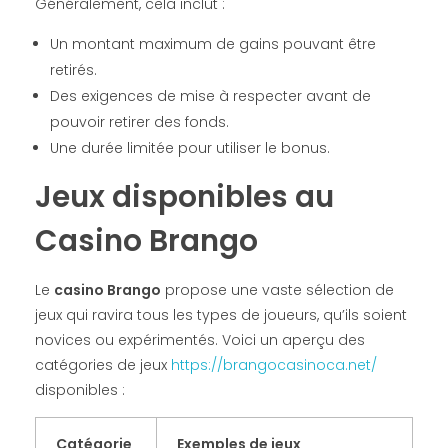
Généralement, cela inclut :
Un montant maximum de gains pouvant être
retirés.
Des exigences de mise à respecter avant de
pouvoir retirer des fonds.
Une durée limitée pour utiliser le bonus.
Jeux disponibles au
Casino Brango
Le
casino Brango
propose une vaste sélection de
jeux qui ravira tous les types de joueurs, qu’ils soient
novices ou expérimentés. Voici un aperçu des
catégories de jeux
https://brangocasinoca.net/
disponibles :
Catégorie
Exemples de jeux