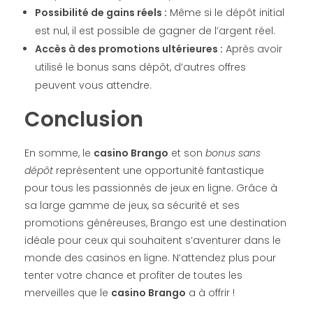
Possibilité de gains réels :
Même si le dépôt initial
est nul, il est possible de gagner de l’argent réel.
Accès à des promotions ultérieures :
Après avoir
utilisé le bonus sans dépôt, d’autres offres
peuvent vous attendre.
Conclusion
En somme, le
casino Brango
et son
bonus sans
dépôt
représentent une opportunité fantastique
pour tous les passionnés de jeux en ligne. Grâce à
sa large gamme de jeux, sa sécurité et ses
promotions généreuses, Brango est une destination
idéale pour ceux qui souhaitent s’aventurer dans le
monde des casinos en ligne. N’attendez plus pour
tenter votre chance et profiter de toutes les
merveilles que le
casino Brango
a à offrir !