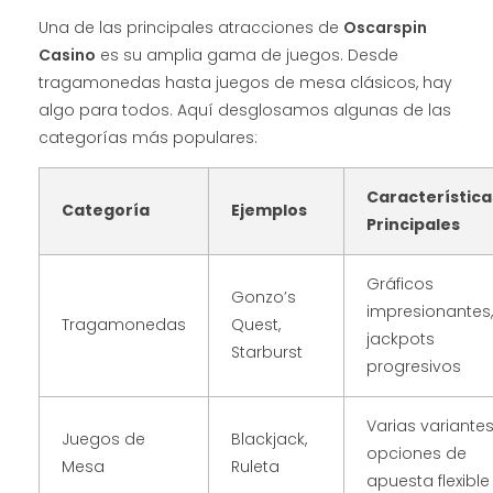
Una de las principales atracciones de
Oscarspin
Casino
es su amplia gama de juegos. Desde
tragamonedas hasta juegos de mesa clásicos, hay
algo para todos. Aquí desglosamos algunas de las
categorías más populares:
Característica
Categoría
Ejemplos
Principales
Gráficos
Gonzo’s
impresionantes,
Tragamonedas
Quest,
jackpots
Starburst
progresivos
Varias variantes
Juegos de
Blackjack,
opciones de
Mesa
Ruleta
apuesta flexible