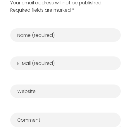
Your email address will not be published.
Required fields are marked *