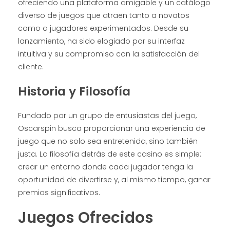
ofreciendo una plataforma amigable y un catálogo
diverso de juegos que atraen tanto a novatos
como a jugadores experimentados. Desde su
lanzamiento, ha sido elogiado por su interfaz
intuitiva y su compromiso con la satisfacción del
cliente.
Historia y Filosofía
Fundado por un grupo de entusiastas del juego,
Oscarspin busca proporcionar una experiencia de
juego que no solo sea entretenida, sino también
justa. La filosofía detrás de este casino es simple:
crear un entorno donde cada jugador tenga la
oportunidad de divertirse y, al mismo tiempo, ganar
premios significativos.
Juegos Ofrecidos