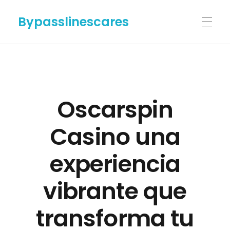
Bypasslinescares
HOME
Oscarspin
BYPASSLINES.COM
Casino una
ABOUT US
experiencia
vibrante que
CONTACT US
transforma tu