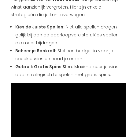
winst aanzienlijk vergroten. Hier zijn enkele
strategieën die je kunt overwegen:
Kies de Juiste Spellen:
Niet alle spellen dragen
gelijk bij aan de doorloopvereisten. Kies spellen
die meer bijdragen.
Beheer je Bankroll:
Stel een budget in voor je
speelsessies en houd je eraan.
Gebruik Gratis Spins Slim:
Maximaliseer je winst
door strategisch te spelen met gratis spins.