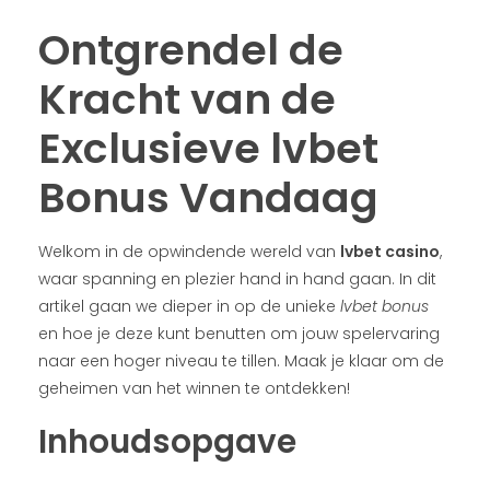
Ontgrendel de
Kracht van de
Exclusieve lvbet
Bonus Vandaag
Welkom in de opwindende wereld van
lvbet casino
,
waar spanning en plezier hand in hand gaan. In dit
artikel gaan we dieper in op de unieke
lvbet bonus
en hoe je deze kunt benutten om jouw spelervaring
naar een hoger niveau te tillen. Maak je klaar om de
geheimen van het winnen te ontdekken!
Inhoudsopgave