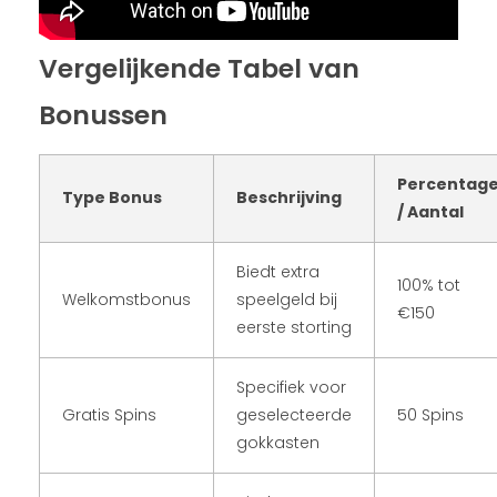
Vergelijkende Tabel van
Bonussen
Percentag
Type Bonus
Beschrijving
/ Aantal
Biedt extra
100% tot
Welkomstbonus
speelgeld bij
€150
eerste storting
Specifiek voor
Gratis Spins
geselecteerde
50 Spins
gokkasten