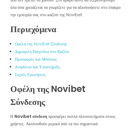
που δεν πρέπει να χάσουν. Στο άρθρο αυτό, θα εξερευνήσουμε
όλα όσα χρειάζεται να γνωρίζετε για να αξιοποιήσετε στο έπακρο
την εμπειρία σας στο καζίνο της Novibet.
Περιεχόμενα
Οφέλη της Novibet Σύνδεσης
Δημοφιλή Παιχνίδια στο Καζίνο
Προσφορές και Μπόνους
Ασφάλεια και Υποστήριξη
Συχνές Ερωτήσεις
Οφέλη της Novibet
Σύνδεσης
Η
Novibet σύνδεση
προσφέρει πολλά πλεονεκτήματα στους
χρήστες. Ακολουθούν μερικά από τα πιο σημαντικά: