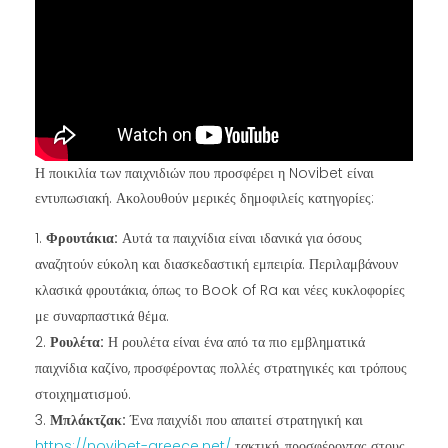
Η ποικιλία των παιχνιδιών που προσφέρει η Novibet είναι
εντυπωσιακή. Ακολουθούν μερικές δημοφιλείς κατηγορίες:
Φρουτάκια:
Αυτά τα παιχνίδια είναι ιδανικά για όσους
αναζητούν εύκολη και διασκεδαστική εμπειρία. Περιλαμβάνουν
κλασικά φρουτάκια, όπως το Book of Ra και νέες κυκλοφορίες
με συναρπαστικά θέμα.
Ρουλέτα:
Η ρουλέτα είναι ένα από τα πιο εμβληματικά
παιχνίδια καζίνο, προσφέροντας πολλές στρατηγικές και τρόπους
στοιχηματισμού.
Μπλάκτζακ:
Ένα παιχνίδι που απαιτεί στρατηγική και
https://novibet-greece.net/
τακτική, προσφέροντας στους