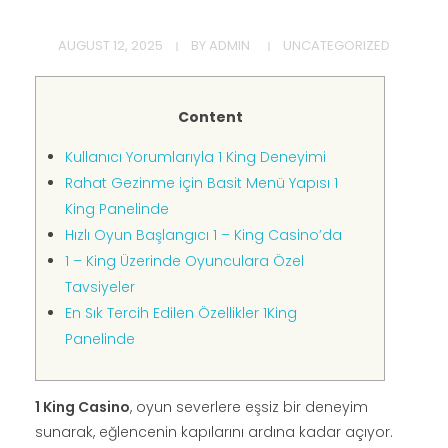
AUGUST 12, 2025
BY
ADMIN
UNCATEGORIZED
Content
Kullanıcı Yorumlarıyla 1 King Deneyimi
Rahat Gezinme için Basit Menü Yapısı 1
King Panelinde
Hızlı Oyun Başlangıcı 1 – King Casino’da
1 – King Üzerinde Oyunculara Özel
Tavsiyeler
En Sık Tercih Edilen Özellikler 1King
Panelinde
1 King Casino
, oyun severlere eşsiz bir deneyim
sunarak, eğlencenin kapılarını ardına kadar açıyor.