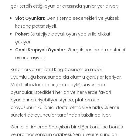
çok tercih ettiği oyunlar arasında şunlar yer alıyor:
Slot Oyunları:
Geniş tema seçenekleri ve yüksek
kazanç potansiyeli.
Poker:
Stratejiye dayalı oyun yapısı ile dikkat
çekiyor.
Canlı Krupiyeli Oyunlar:
Gerçek casino atmosferini
evlere taşıyor.
Kullanıcı yorumları, 1 King Casino’nun mobil
uyumluluğu konusunda da olumlu görüşler içeriyor.
Mobil cihazlardan erişim kolaylığı sayesinde
oyuncular, istedikleri her an ve her yerde favori
oyunlarına erişebiliyor. Ayrıca, platformun
arayüzünün kullanıcı dostu olması ve hızlı yükleme
süreleri de oyuncular tarafından takdir ediliyor.
Geri bildirimlerde öne çıkan bir diğer konu ise bonus
ve promosyonların cazibesi. Yeni üyelere sunulan