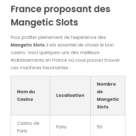
France proposant des
Mangetic Slots
Pour profiter pleinement de l’expérience des
Mangetic Slots
, il est essentiel de choisir le bon
casino. Voici quelques-uns des meilleurs
établissements en France où vous pouvez trouver
ces machines fascinantes :
Nombre
Nom du
de
Localisation
Casino
Mangetic
Slots
Casino de
Paris
50
Paris