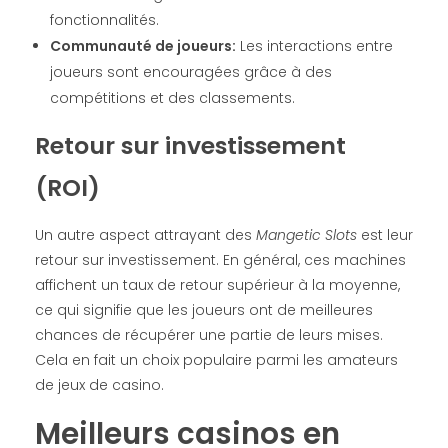
fonctionnalités.
Communauté de joueurs:
Les interactions entre
joueurs sont encouragées grâce à des
compétitions et des classements.
Retour sur investissement
(ROI)
Un autre aspect attrayant des
Mangetic Slots
est leur
retour sur investissement. En général, ces machines
affichent un taux de retour supérieur à la moyenne,
ce qui signifie que les joueurs ont de meilleures
chances de récupérer une partie de leurs mises.
Cela en fait un choix populaire parmi les amateurs
de jeux de casino.
Meilleurs casinos en