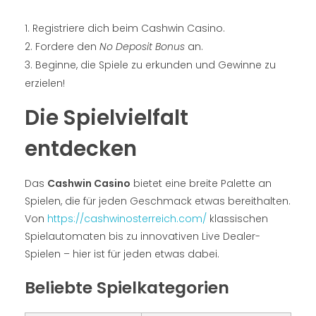
Registriere dich beim Cashwin Casino.
Fordere den
No Deposit Bonus
an.
Beginne, die Spiele zu erkunden und Gewinne zu
erzielen!
Die Spielvielfalt
entdecken
Das
Cashwin Casino
bietet eine breite Palette an
Spielen, die für jeden Geschmack etwas bereithalten.
Von
https://cashwinosterreich.com/
klassischen
Spielautomaten bis zu innovativen Live Dealer-
Spielen – hier ist für jeden etwas dabei.
Beliebte Spielkategorien