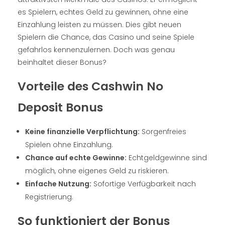
es Spielern, echtes Geld zu gewinnen, ohne eine
Einzahlung leisten zu müssen. Dies gibt neuen
Spielern die Chance, das Casino und seine Spiele
gefahrlos kennenzulernen. Doch was genau
beinhaltet dieser Bonus?
Vorteile des Cashwin No
Deposit Bonus
Keine finanzielle Verpflichtung:
Sorgenfreies
Spielen ohne Einzahlung.
Chance auf echte Gewinne:
Echtgeldgewinne sind
möglich, ohne eigenes Geld zu riskieren.
Einfache Nutzung:
Sofortige Verfügbarkeit nach
Registrierung.
So funktioniert der Bonus