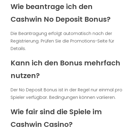
Wie beantrage ich den
Cashwin No Deposit Bonus?
Die Beantragung erfolgt automatisch nach der
Registrierung. Prüfen Sie die Promotions-Seite für
Details.
Kann ich den Bonus mehrfach
nutzen?
Der No Deposit Bonus ist in der Regel nur einmal pro
Spieler verfügbar. Bedingungen können variieren.
Wie fair sind die Spiele im
Cashwin Casino?