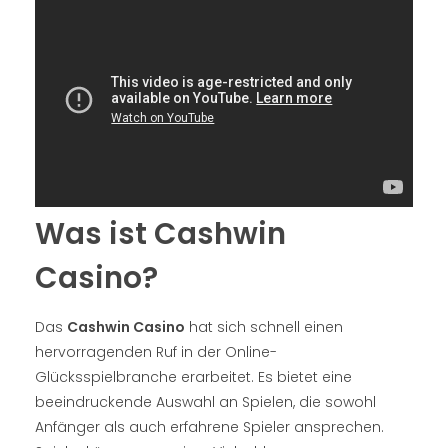
Was ist Cashwin
Casino?
Das
Cashwin Casino
hat sich schnell einen
hervorragenden Ruf in der Online-
Glücksspielbranche erarbeitet. Es bietet eine
beeindruckende Auswahl an Spielen, die sowohl
Anfänger als auch erfahrene Spieler ansprechen.