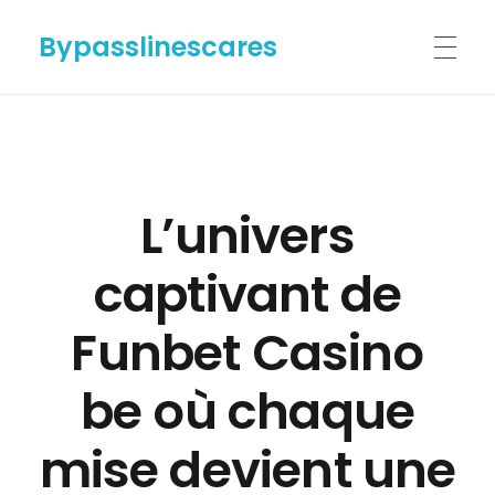
Bypasslinescares
HOME
L’univers
BYPASSLINES.COM
captivant de
ABOUT US
Funbet Casino
be où chaque
CONTACT US
mise devient une