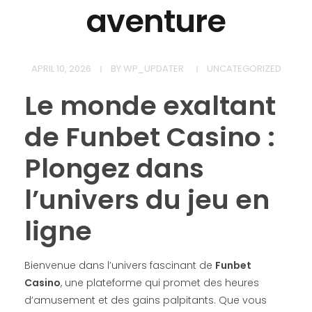
aventure
APRIL 10, 2026
BY
WP_UPDATER
UNCATEGORIZED
Le monde exaltant
de Funbet Casino :
Plongez dans
l’univers du jeu en
ligne
Bienvenue dans l’univers fascinant de
Funbet
Casino
, une plateforme qui promet des heures
d’amusement et des gains palpitants. Que vous