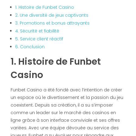
1. Histoire de Funbet Casino
2. Une diversité de jeux captivants
3. Promotions et bonus attrayants
4. Sécurité et fiabilité
5. Service client réactif
6. Conclusion
1. Histoire de Funbet
Casino
Funbet Casino a été fondé avec l’intention de créer
un espace où le divertissement et la passion du jeu
coexistent. Depuis sa création, il a su s’imposer
comme un leader sur le marché des casinos en
ligne grâce à son interface conviviale et ses offres
variées. Avec une équipe dévouée au service des
joueurs, Funbet a su évoluer pour répondre aux