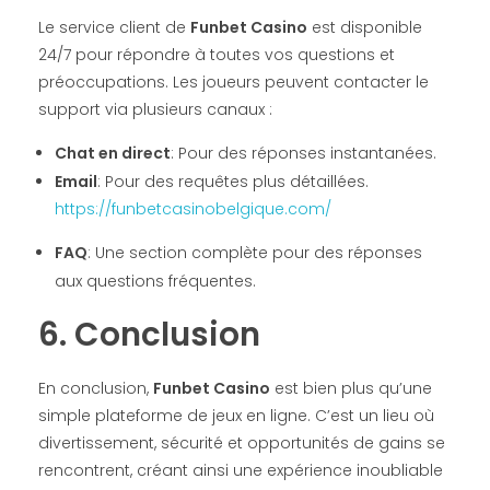
Le service client de
Funbet Casino
est disponible
24/7 pour répondre à toutes vos questions et
préoccupations. Les joueurs peuvent contacter le
support via plusieurs canaux :
Chat en direct
: Pour des réponses instantanées.
Email
: Pour des requêtes plus détaillées.
https://funbetcasinobelgique.com/
FAQ
: Une section complète pour des réponses
aux questions fréquentes.
6. Conclusion
En conclusion,
Funbet Casino
est bien plus qu’une
simple plateforme de jeux en ligne. C’est un lieu où
divertissement, sécurité et opportunités de gains se
rencontrent, créant ainsi une expérience inoubliable