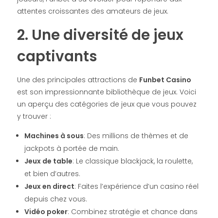
attentes croissantes des amateurs de jeux.
2. Une diversité de jeux
captivants
Une des principales attractions de
Funbet Casino
est son impressionnante bibliothèque de jeux. Voici
un aperçu des catégories de jeux que vous pouvez
y trouver :
Machines à sous
: Des millions de thèmes et de
jackpots à portée de main.
Jeux de table
: Le classique blackjack, la roulette,
et bien d’autres.
Jeux en direct
: Faites l’expérience d’un casino réel
depuis chez vous.
Vidéo poker
: Combinez stratégie et chance dans