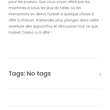
pour les joueurs. Que vous soyez attiré par les
machines à sous, les jeux de table, ou les
interactions en direct, Funbet a quelque chose à
offrir à chacun. N’attendez plus, plongez dans cette
aventure dès aujourd’hui et découvrez tout ce que
Funbet Casino a à offrir !
Tags: No tags