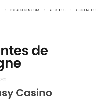
BYPASSLINES.COM
ABOUT US
CONTACT US
antes de
igne
.ORG
nsy Casino