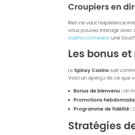
Croupiers en di
Rien ne vaut l’expérience im
vous pouvez interagir avec d
casino connexion
une touche
Les bonus et
Le
Spinsy Casino
sait comme
Voici un aperçu de ce que v
Bonus de bienvenu :
Un ma
Promotions hebdomadair
Programme de fidélité :
G
Stratégies d