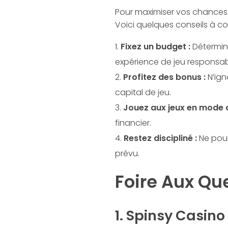
Pour maximiser vos chance
Voici quelques conseils à co
Fixez un budget :
Détermin
expérience de jeu responsab
Profitez des bonus :
N’ign
capital de jeu.
Jouez aux jeux en mode 
financier.
Restez discipliné :
Ne pour
prévu.
Foire Aux Qu
1. Spinsy Casino 