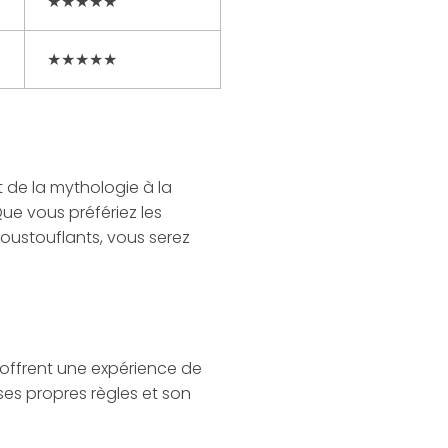
★★★★★
★★★★★
t de la mythologie à la
ue vous préfériez les
ustouflants, vous serez
k offrent une expérience de
ses propres règles et son