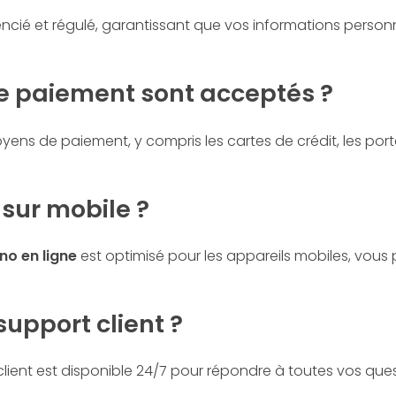
encié et régulé, garantissant que vos informations person
de paiement sont acceptés ?
ens de paiement, y compris les cartes de crédit, les porte
 sur mobile ?
no en ligne
est optimisé pour les appareils mobiles, vous
 support client ?
client est disponible 24/7 pour répondre à toutes vos que