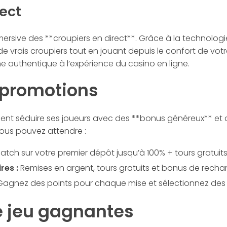
rect
mersive des **croupiers en direct**. Grâce à la technologie
e vrais croupiers tout en jouant depuis le confort de votr
 authentique à l’expérience du casino en ligne.
 promotions
nt séduire ses joueurs avec des **bonus généreux** et 
ous pouvez attendre :
tch sur votre premier dépôt jusqu’à 100% + tours gratuits
es :
Remises en argent, tours gratuits et bonus de recha
agnez des points pour chaque mise et sélectionnez des
e jeu gagnantes