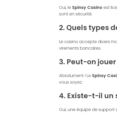
Oui, le
Spinsy Casino
est lic
sont en sécurité.
2. Quels types 
Le casino accepte divers moy
virements bancaires.
3. Peut-on jouer
Absolument ! Le
Spinsy Casi
vous soyez.
4. Existe-t-il un
Oui, une équipe de support 