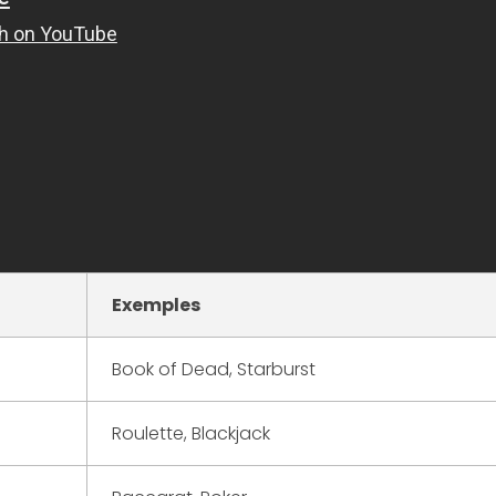
Exemples
Book of Dead, Starburst
Roulette, Blackjack