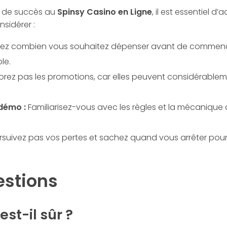
s de succès au
Spinsy Casino en Ligne
, il est essentiel d
nsidérer :
ez combien vous souhaitez dépenser avant de commence
le.
orez pas les promotions, car elles peuvent considérable
démo :
Familiarisez-vous avec les règles et la mécanique 
suivez pas vos pertes et sachez quand vous arrêter pour 
estions
est-il sûr ?