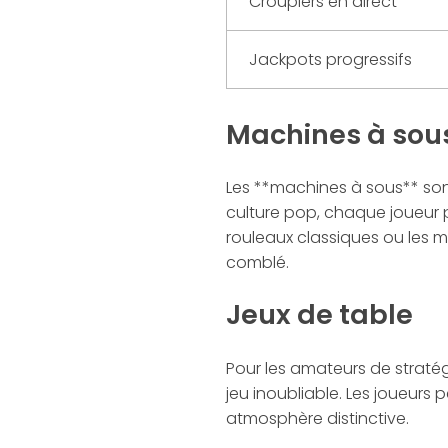
Croupiers en direct
Jackpots progressifs
Machines à sou
Les **machines à sous** sont
culture pop, chaque joueur p
rouleaux classiques ou les
comblé.
Jeux de table
Pour les amateurs de stratég
jeu inoubliable. Les joueurs
atmosphère distinctive.