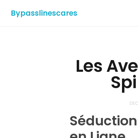
Bypasslinescares
Les Ave
Spi
DEC
Séduction
en Ligne