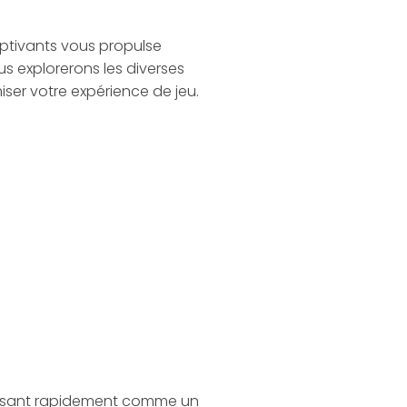
aptivants vous propulse
s explorerons les diverses
iser votre expérience de jeu.
imposant rapidement comme un