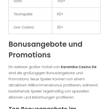
Slots
700+
Tischspiele
50+
Live-Casino
30+
Bonusangebote und
Promotions
Ein weiterer großer Vorteil von
Karamba Casino De
sind die großzügigen Bonusangebote und
Promotions. Neue Spieler können von einem
attraktiven Willkommensbonus profitieren, während
bestehende Spieler regelmäßig von speziellen
Aktionen und Belohnungen profitieren.
Top Bonusangebote im