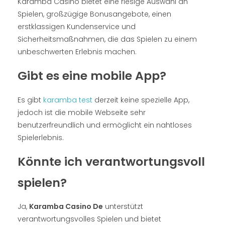
Karamba Casino bietet eine riesige Auswahl an
Spielen, großzügige Bonusangebote, einen
erstklassigen Kundenservice und
Sicherheitsmaßnahmen, die das Spielen zu einem
unbeschwerten Erlebnis machen.
Gibt es eine mobile App?
Es gibt
karamba test
derzeit keine spezielle App,
jedoch ist die mobile Webseite sehr
benutzerfreundlich und ermöglicht ein nahtloses
Spielerlebnis.
Könnte ich verantwortungsvoll
spielen?
Ja,
Karamba Casino De
unterstützt
verantwortungsvolles Spielen und bietet