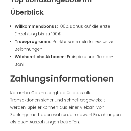
Überblick
Willkommensbonus:
100% Bonus auf die erste
Einzahlung bis zu 100€
Treueprogramm:
Punkte sammeln für exklusive
Belohnungen
Wöchentliche Aktionen:
Freispiele und Reload-
Boni
Zahlungsinformationen
Karamba Casino sorgt dafür, dass alle
Transaktionen sicher und schnell abgewickelt
werden. Spieler können aus einer Vielzahl von
Zahlungsmethoden wählen, die sowohl Einzahlungen
als auch Auszahlungen betreffen.