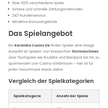
Über 1000 verschiedene Spiele
Sichere und schnelle Zahlungsmethoden
24/7 Kundenservice
Attraktive Bonusangebote
Das Spielangebot
Bei
Karamba Casino De
finden Spieler eine riesige
Auswahl an Spielen. Von klassischen
Slotmaschinen
über Tischspiele wie Roulette und Blackjack bis hin zu
spannenden Live-Casino-Erlebnissen – hier ist für
jeden Geschmack etwas dabei.
Vergleich der Spielkategorien
Spielkategorie
Anzahl der Spiele