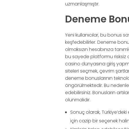
uzmanlaşmıştır.
Deneme Bonus
Yeni kullanıcılar, bu bonus 
keşfedebilirler. Deneme bonus
olmaksızın hesabınıza tanımla
bu sayede platformu risksiz de
casino dünyasına giriş yapmak 
siteleri seçmek, çevrim şart
deneme bonuslarının teknolojik
öngörülmektedir. Bu nedenle, 
edebilirsiniz. Bonusların artıla
olunmalıdır.
Sonuç olarak, Türkiye’deki e
için cazip bir seçenek hali