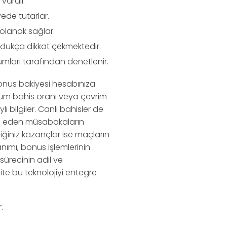
vardır.
ede tutarlar.
 olanak sağlar.
oldukça dikkat çekmektedir.
rumları tarafından denetlenir.
Bonus bakiyesi hesabınıza
imum bahis oranı veya çevrim
ı bilgiler. Canlı bahisler de
am eden müsabakaların
iğiniz kazançlar ise maçların
anımı, bonus işlemlerinin
sürecinin adil ve
site bu teknolojiyi entegre
.