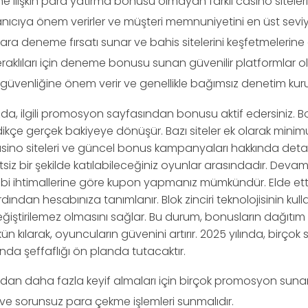
e ilişkin para yatırma bonusu olmayan farklı casino siteleri 
anıcıya önem verirler ve müşteri memnuniyetini en üst seviy
ara deneme fırsatı sunar ve bahis sitelerini keşfetmelerine
 meraklıları için deneme bonusu sunan güvenilir platformlar 
arın güvenliğine önem verir ve genellikle bağımsız denetim ku
da, ilgili promosyon sayfasından bonusu aktif edersiniz. 
irdikçe gerçek bakiyeye dönüşür. Bazı siteler ek olarak min
r casino siteleri ve güncel bonus kampanyaları hakkında detayl
iz bir şekilde katılabileceğiniz oyunlar arasındadır. Dev
gibi ihtimallerine göre kupon yapmanız mümkündür. Elde ett
ndan hesabınıza tanımlanır. Blok zinciri teknolojisinin kull
eğiştirilemez olmasını sağlar. Bu durum, bonusların dağıtım 
 kılarak, oyuncuların güvenini artırır. 2025 yılında, birçok 
da şeffaflığı ön planda tutacaktır.
undan daha fazla keyif almaları için birçok promosyon sunar
zlı ve sorunsuz para çekme işlemleri sunmalıdır.