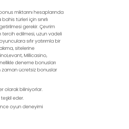
ir bonus miktarını hesaplarında
his türleri için sınırlı
etirilmesi gerekir. Çevrim
rin tercih edilmesi, uzun vadeli
yunculara sıfır yatırımla bir
kıma, sitelerine
noLevant, Millicasino,
nellikle deneme bonusları
an zaman ücretsiz bonuslar
olarak biliniyorlar.
eşkil eder.
 önce oyun deneyimi