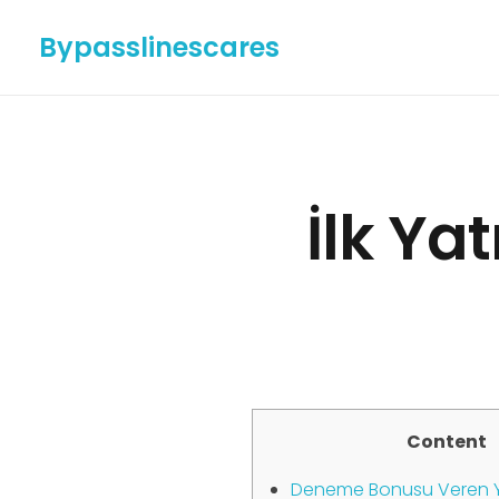
Bypasslinescares
İlk Ya
Content
Deneme Bonusu Veren Ye