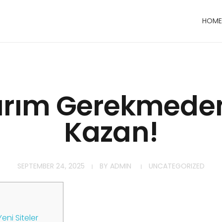
HOME
tırım Gerekmede
Kazan!
SEPTEMBER 24, 2025
BY
ADMIN
UNCATEGORIZED
ni Siteler