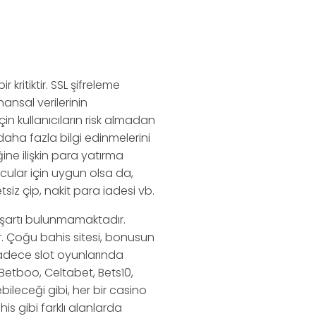
kritiktir. SSL şifreleme
inansal verilerinin
n kullanıcıların risk almadan
aha fazla bilgi edinmelerini
ine ilişkin para yatırma
cular için uygun olsa da,
tsiz çip, nakit para iadesi vb.
m şartı bulunmamaktadır.
r. Çoğu bahis sitesi, bonusun
sadece slot oyunlarında
 Betboo, Celtabet, Bets10,
ileceği gibi, her bir casino
his gibi farklı alanlarda