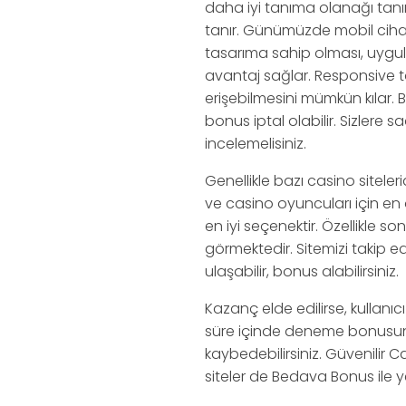
daha iyi tanıma olanağı tan
tanır. Günümüzde mobil ciha
tasarıma sahip olması, uygul
avantaj sağlar. Responsive t
erişebilmesini mümkün kılar. 
bonus iptal olabilir. Sizlere
incelemelisiniz.
Genellikle bazı casino sitele
ve casino oyuncuları için e
en iyi seçenektir. Özellikle
görmektedir. Sitemizi takip e
ulaşabilir, bonus alabilirsiniz.
Kazanç elde edilirse, kullanı
süre içinde deneme bonusunu 
kaybedebilirsiniz. Güvenilir C
siteler de Bedava Bonus ile yen