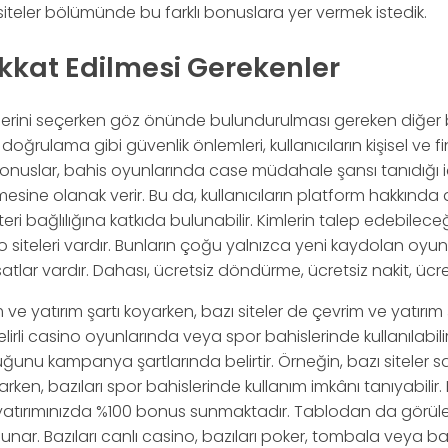
iteler bölümünde bu farklı bonuslara yer vermek istedik.
ikkat Edilmesi Gerekenler
lerini seçerken göz önünde bulundurulması gereken diğer bir 
ik doğrulama gibi güvenlik önlemleri, kullanıcıların kişisel ve f
onuslar, bahis oyunlarında case müdahale şansı tanıdığı içi
ine olanak verir. Bu da, kullanıcıların platform hakkında d
ri bağlılığına katkıda bulunabilir. Kimlerin talep edebileceğ
 siteleri vardır. Bunların çoğu yalnızca yeni kaydolan oyun
rsatlar vardır. Dahası, ücretsiz döndürme, ücretsiz nakit, ücre
 ve yatırım şartı koyarken, bazı siteler de çevrim ve yatırı
rli casino oyunlarında veya spor bahislerinde kullanılabili
ğunu kampanya şartlarında belirtir. Örneğin, bazı siteler 
rken, bazıları spor bahislerinde kullanım imkânı tanıyabilir.
 yatırımınızda %100 bonus sunmaktadır. Tablodan da görüleb
 sunar. Bazıları canlı casino, bazıları poker, tombala veya ba