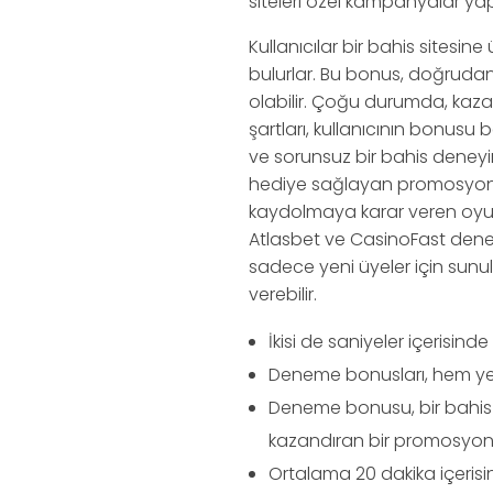
siteleri özel kampanyalar yap
Kullanıcılar bir bahis sitesin
bulurlar. Bu bonus, doğrudan ku
olabilir. Çoğu durumda, kazan
şartları, kullanıcının bonusu be
ve sorunsuz bir bahis deneyimi
hediye sağlayan promosyonlar
kaydolmaya karar veren oyunc
Atlasbet ve CasinoFast dene
sadece yeni üyeler için sunu
verebilir.
İkisi de saniyeler içerisin
Deneme bonusları, hem yeni
Deneme bonusu, bir bahis 
kazandıran bir promosyon 
Ortalama 20 dakika içeris