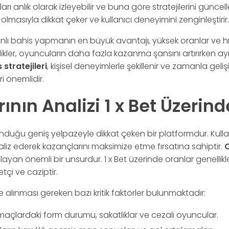
 anlık olarak izleyebilir ve buna göre stratejilerini güncelleye
 olmasıyla dikkat çeker ve kullanıcı deneyimini zenginleştirir
canlı bahis yapmanın en büyük avantajı, yüksek oranlar ve hızl
kler, oyuncuların daha fazla kazanma şansını artırırken ay
 stratejileri
, kişisel deneyimlerle şekillenir ve zamanla geliş
ri önemlidir.
ının Analizi 1 x Bet Üzerind
duğu geniş yelpazeyle dikkat çeken bir platformdur. Kullanı
naliz ederek kazançlarını maksimize etme fırsatına sahiptir.
O
ğlayan önemli bir unsurdur. 1 x Bet üzerinde oranlar genelli
tçi ve caziptir.
 alınması gereken bazı kritik faktörler bulunmaktadır:
açlardaki form durumu, sakatlıklar ve cezalı oyuncular.