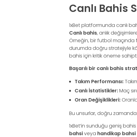
Canlı Bahis S
1xBet platformunda canlı bahis 
Canlı bahis
, anlık değişimle
Örneğin, bir futbol maçında 
durumda doğru stratejiyle k
bahis için kritik öneme sahipti
Başarılı bir canlı bahis str
Takım Performansı:
Takım
Canlı İstatistikler:
Maç sıra
Oran Değişiklikleri:
Oranlar
Bu unsurlar, doğru zamand
1xBet’in sunduğu geniş bahis s
bahsi
veya
handikap bahsi