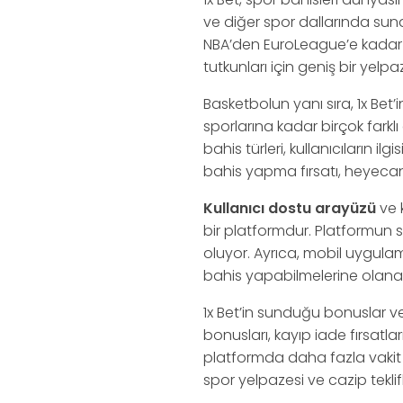
ve diğer spor dallarında sund
NBA’den EuroLeague’e kadar b
tutkunları için geniş bir yel
Basketbolun yanı sıra, 1x Bet
sporlarına kadar birçok farkl
bahis türleri, kullanıcıların i
bahis yapma fırsatı, heyecanı 
Kullanıcı dostu arayüzü
ve k
bir platformdur. Platformun su
oluyor. Ayrıca, mobil uygulam
bahis yapabilmelerine olanak
1x Bet’in sunduğu bonuslar ve
bonusları, kayıp iade fırsatlar
platformda daha fazla vakit 
spor yelpazesi ve cazip tekli