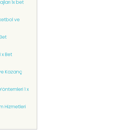
jları 1x bet
ketbol ve
 Bet
1 x Bet
r ve Kazanç
öntemleri 1 x
m Hizmetleri