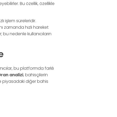
bilirler. Bu özellik, özellikle
.
ı işlem süreleridir.
nı zamanda hızlı hareket
ir; bu nedenle kullanıcıların
e
cılar, bu platformda farklı
ran analizi
, bahisçilerin
kle piyasadaki diğer bahis