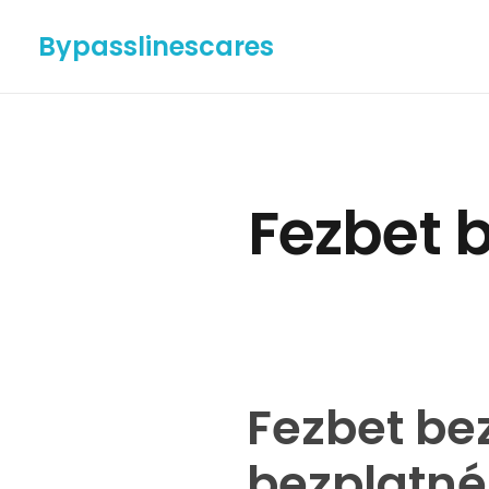
Bypasslinescares
Fezbet 
Fezbet be
bezplatné