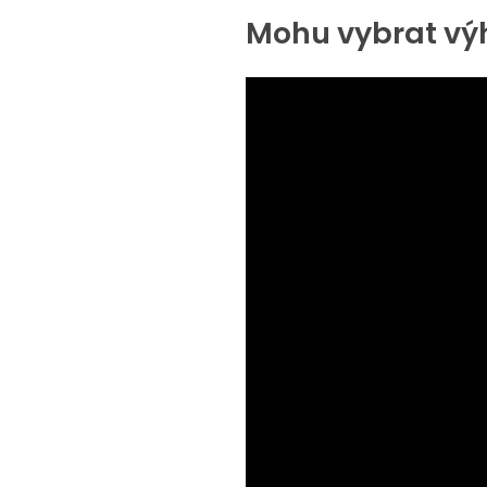
Mohu vybrat výh