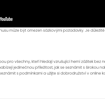
nusu může být omezen sázkovými požadavky. Je důležité 
ou pro všechny, kteří hledají vzrušující herní zážitek bez n
bízejí jedinečnou příležitost, jak se seznámit s širokou n
eznámit s podmínkami a užijte si dobrodružství v online k