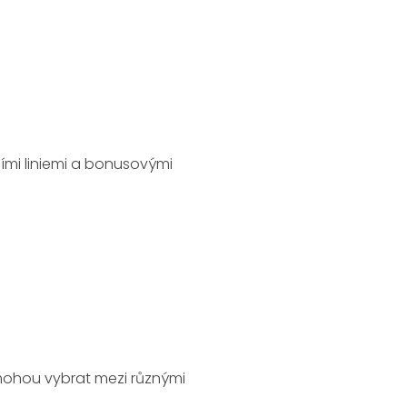
mi liniemi a bonusovými
si mohou vybrat mezi různými