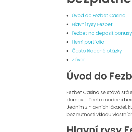
Úvod do Fezbet Casino
Hlavní rysy Fezbet
Fezbet no deposit bonusy
Herní portfolio
Často kladené otázky
Závěr
Úvod do Fezb
Fezbet Casino se stává stále
domova. Tento moderní herní 
Jedním z hlavních lákadel, k
bez nutnosti vkladu vlastníc
Hlavní rysy F