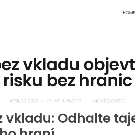
HOME
bez vkladu objevt
risku bez hranic
APRIL 23, 2026
BY
WP_UPDATER
UNCATEGORIZED
z vkladu: Odhalte ta
ho hraní