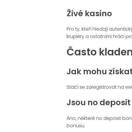
Živé kasino
Pro ty, kteří hledají autenti
krupiéry a ostatními hráči p
Často kladen
Jak mohu získat
Stačí se zaregistrovat na w
Jsou no deposit
Ano, některé no deposit bo
bonusu.