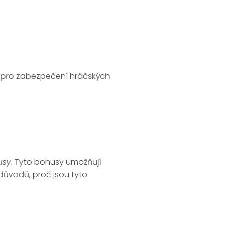
 pro zabezpečení hráčských
usy
. Tyto bonusy umožňují
 důvodů, proč jsou tyto