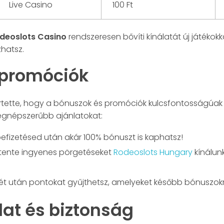
Live Casino
100 Ft
deoslots Casino
rendszeresen bővíti kínálatát új játékokk
zhatsz.
 promóciók
ette, hogy a bónuszok és promóciók kulcsfontosságúak 
egnépszerűbb ajánlatokat:
befizetésed után akár 100% bónuszt is kaphatsz!
ente ingyenes pörgetéseket
Rodeoslots Hungary
kínálunk
t után pontokat gyűjthetsz, amelyeket később bónuszokr
lat és biztonság