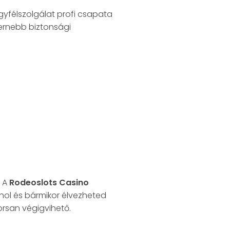
yfélszolgálat profi csapata
dernebb biztonsági
. A
Rodeoslots Casino
rhol és bármikor élvezheted
orsan végigvihető.