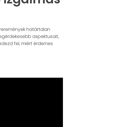
nyeremények határtalan
 legérdekesebb aspektusait,
edezd fel, miért érdemes