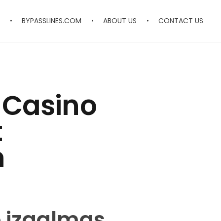
BYPASSLINES.COM
ABOUT US
CONTACT US
 Casino
t
n
o izgalmas