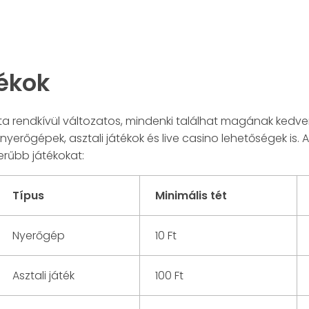
tékok
ta rendkívül változatos, mindenki találhat magának kedven
nyerőgépek, asztali játékok és live casino lehetőségek is.
erűbb játékokat:
Típus
Minimális tét
Nyerőgép
10 Ft
Asztali játék
100 Ft