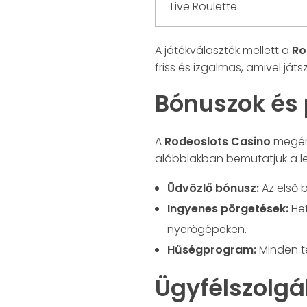
Live Roulette
A játékválaszték mellett a
Ro
friss és izgalmas, amivel játs
Bónuszok és
A
Rodeoslots Casino
megért
alábbiakban bemutatjuk a l
Üdvözlő bónusz:
Az első 
Ingyenes pörgetések:
Het
nyerőgépeken.
Hűségprogram:
Minden té
Ügyfélszolgá