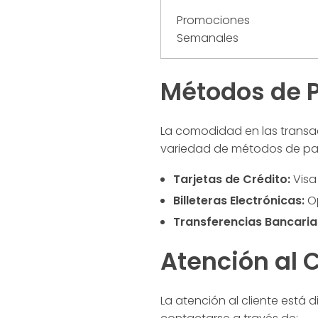
Promociones
Semanales
Métodos de 
La comodidad en las transac
variedad de métodos de pag
Tarjetas de Crédito:
Visa
Billeteras Electrónicas:
Op
Transferencias Bancaria
Atención al C
La atención al cliente está 