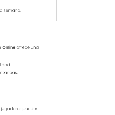
la semana.
o Online
ofrece una
lidad.
antáneas.
Los jugadores pueden