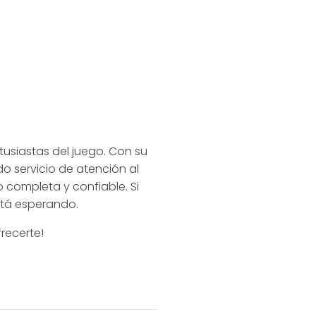
siastas del juego. Con su
 servicio de atención al
o completa y confiable. Si
stá esperando.
recerte!