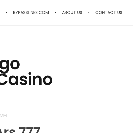
BYPASSLINES.COM
ABOUT US
CONTACT US
ego
 Casino
COM
rs 777