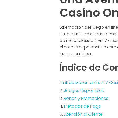
Casino On
La emoción del juego en lí
ofrece una experiencia com
de mesa clásicos, Ars 777 s
cliente excepcional. En est
juegos en línea.
Índice de Co
Introducción a Ars 777 Cas
Juegos Disponibles
Bonos y Promociones
Métodos de Pago
Atención al Cliente