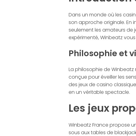
Dans un monde où les casino
son approche originale. En i
seulement les amateurs de j
expérimenté, Winbeatz vous 
Philosophie et v
La philosophie de Winbeatz r
conçue pour éveiller les sen
des jeux de casino classiqu
en un véritable spectacle.
Les jeux pro
Winbeatz France propose une
sous aux tables de blackjac