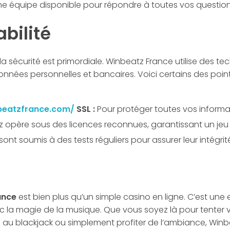
e équipe disponible pour répondre à toutes vos questio
abilité
 la sécurité est primordiale. Winbeatz France utilise des t
données personnelles et bancaires. Voici certains des poin
nbeatzfrance.com/
SSL :
Pour protéger toutes vos informat
 opère sous des licences reconnues, garantissant un jeu 
sont soumis à des tests réguliers pour assurer leur intégrit
ance
est bien plus qu’un simple casino en ligne. C’est une
vec la magie de la musique. Que vous soyez là pour tente
ie au blackjack ou simplement profiter de l’ambiance, Wi