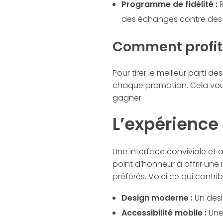
Programme de fidélité :
R
des échanges contre des
Comment profit
Pour tirer le meilleur parti 
chaque promotion. Cela vou
gagner.
L’expérience 
Une interface conviviale et 
point d’honneur à offrir une 
préférés. Voici ce qui contri
Design moderne :
Un desig
Accessibilité mobile :
Une 