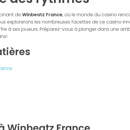
scinant de
Winbeatz France
, où le monde du casino renco
ous explorerons les nombreuses facettes de ce casino inno
 offre à ses joueurs. Préparez-vous à plonger dans une am
ins!
tières
France
 à Winbeatz France