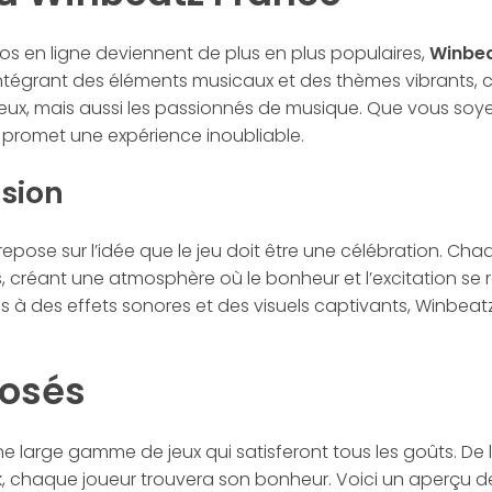
s en ligne deviennent de plus en plus populaires,
Winbea
ntégrant des éléments musicaux et des thèmes vibrants, c
eux, mais aussi les passionnés de musique. Que vous soy
promet une expérience inoubliable.
ision
epose sur l’idée que le jeu doit être une célébration. Cha
s, créant une atmosphère où le bonheur et l’excitation se 
es à des effets sonores et des visuels captivants, Winbea
posés
 large gamme de jeux qui satisferont tous les goûts. De 
k, chaque joueur trouvera son bonheur. Voici un aperçu d