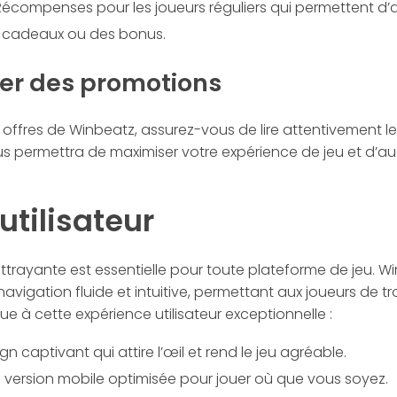
écompenses pour les joueurs réguliers qui permettent d’
 cadeaux ou des bonus.
er des promotions
des offres de Winbeatz, assurez-vous de lire attentivement 
s permettra de maximiser votre expérience de jeu et d’
utilisateur
attrayante est essentielle pour toute plateforme de jeu. W
navigation fluide et intuitive, permettant aux joueurs de t
bue à cette expérience utilisateur exceptionnelle :
n captivant qui attire l’œil et rend le jeu agréable.
version mobile optimisée pour jouer où que vous soyez.