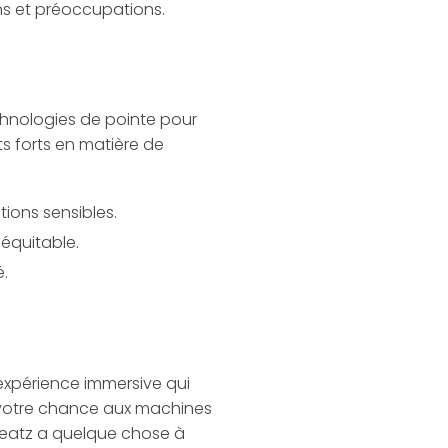
ns et préoccupations.
echnologies de pointe pour
ts forts en matière de
ions sensibles.
équitable.
é.
 expérience immersive qui
r votre chance aux machines
nbeatz a quelque chose à