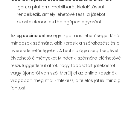
Igen, a platform mobilbarát kialakítással
rendelkezik, amely lehetővé teszi a játékot
okostelefonon és táblagépen egyaránt.
Az
sg casino online
egy izgalmas lehetőséget kínál
mindazok számára, akik keresik a szórakozást és a
nyerési lehetőségeket. A technológia segítségével
élvezhető élményeket Mindenki számára elérhetővé
teszi, függetlenül attól, hogy tapasztalt játékosról
vagy újoncról van szó. Merülj el az online kaszinók
világában még ma! Emlékezz, a felelős játék mindig
fontos!