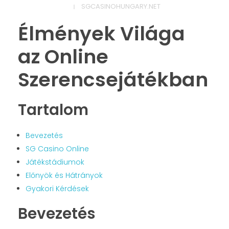
SGCASINOHUNGARY.NET
Élmények Világa
az Online
Szerencsejátékban
Tartalom
Bevezetés
SG Casino Online
Játékstádiumok
Előnyök és Hátrányok
Gyakori Kérdések
Bevezetés