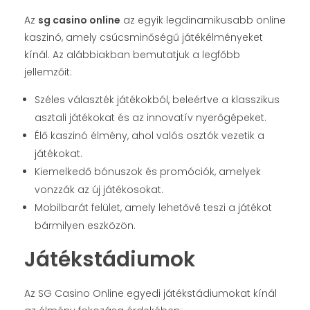
Az
sg casino online
az egyik legdinamikusabb online
kaszinó, amely csúcsminőségű játékélményeket
kínál. Az alábbiakban bemutatjuk a legfőbb
jellemzőit:
Széles választék játékokból, beleértve a klasszikus
asztali játékokat és az innovatív nyerőgépeket.
Élő kaszinó élmény, ahol valós osztók vezetik a
játékokat.
Kiemelkedő bónuszok és promóciók, amelyek
vonzzák az új játékosokat.
Mobilbarát felület, amely lehetővé teszi a játékot
bármilyen eszközön.
Játékstádiumok
Az SG Casino Online egyedi játékstádiumokat kínál