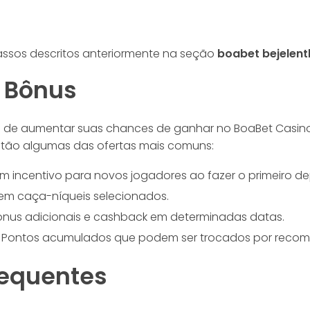
 passos descritos anteriormente na seção
boabet bejelent
 Bônus
 de aumentar suas chances de ganhar no BoaBet Casino
stão algumas das ofertas mais comuns:
m incentivo para novos jogadores ao fazer o primeiro de
em caça-níqueis selecionados.
nus adicionais e cashback em determinadas datas.
Pontos acumulados que podem ser trocados por recom
requentes