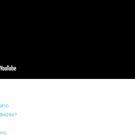
sino
tkezés?
ino