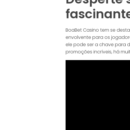
fascinant
BoaBet Casino tem se dest
envolvente para os jogadore
ele pode ser a chave para 
promoções incríveis, há mui