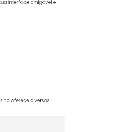
sua interface amigável e
sino oferece diversas