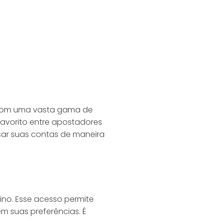
 com uma vasta gama de
favorito entre apostadores
ar suas contas de maneira
ino. Esse acesso permite
m suas preferências. É