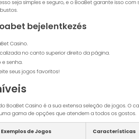
so seja simples e seguro, e o BoaBet garante isso com 
bustos.
oabet bejelentkezés
aBet Casino.
calizada no canto superior direito da página.
o e senha.
eite seus jogos favoritos!
íveis
o BoaBet Casino é a sua extensa seleção de jogos. O ca
 uma gama de opções que atendem a todos os gostos.
Exemplos de Jogos
Características