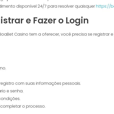
imento disponível 24/7 para resolver quaisquer
https://
strar e Fazer o Login
oaBet Casino tem a oferecer, você precisa se registrar e 
ino.
registro com suas informações pessoais.
io e senha.
 condições.
a completar o processo.