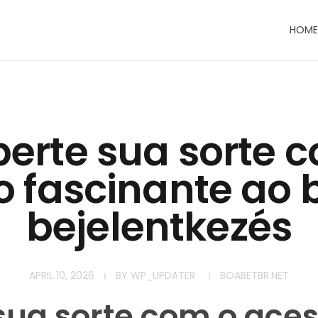
HOME
erte sua sorte 
o fascinante ao 
bejelentkezés
APRIL 10, 2026
BY
WP_UPDATER
BOABETBR.NET
sua sorte com o ace