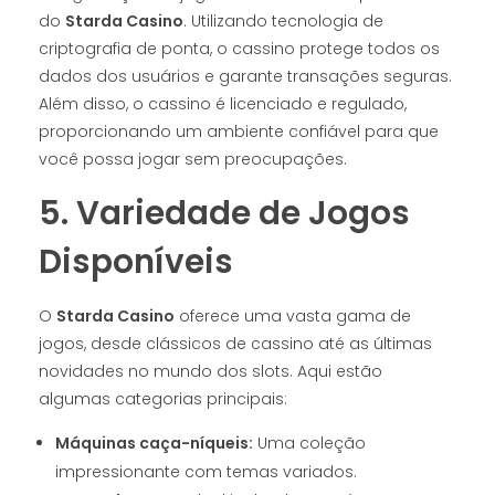
do
Starda Casino
. Utilizando tecnologia de
criptografia de ponta, o cassino protege todos os
dados dos usuários e garante transações seguras.
Além disso, o cassino é licenciado e regulado,
proporcionando um ambiente confiável para que
você possa jogar sem preocupações.
5. Variedade de Jogos
Disponíveis
O
Starda Casino
oferece uma vasta gama de
jogos, desde clássicos de cassino até as últimas
novidades no mundo dos slots. Aqui estão
algumas categorias principais:
Máquinas caça-níqueis:
Uma coleção
impressionante com temas variados.