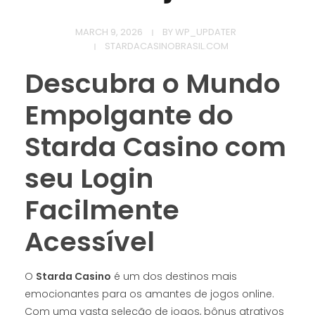
MARCH 9, 2026
BY
WP_UPDATER
STARDACASINOBRASIL.COM
Descubra o Mundo
Empolgante do
Starda Casino com
seu Login
Facilmente
Acessível
O
Starda Casino
é um dos destinos mais
emocionantes para os amantes de jogos online.
Com uma vasta seleção de jogos, bônus atrativos