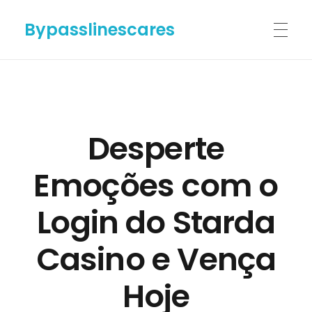
Bypasslinescares
HOME
Desperte
BYPASSLINES.COM
Emoções com o
ABOUT US
Login do Starda
Casino e Vença
CONTACT US
Hoje