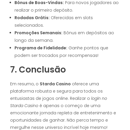
Bônus de Boas-Vindas:
Para novos jogadores ao
realizar o primeiro depósito.
Rodadas Grátis:
Oferecidas em slots
selecionados.
Promoções Semanais:
Bônus em depósitos ao
longo da semana.
Programa de Fidelidade:
Ganhe pontos que
podem ser trocados por recompensas!
7. Conclusão
Em resumo, o
Starda Casino
oferece uma
plataforma robusta e segura para todos os
entusiastas de jogos online. Realizar o
login no
Starda Casino
é apenas o começo de uma
emocionante jornada repleta de entretenimento e
oportunidades de ganhar. Não perca tempo e
mergulhe nesse universo incrível hoje mesmo!