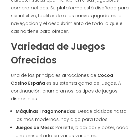
comprometidos. Su plataforma está diseñada para
ser intuitiva, facilitando a los nuevos jugadores la
navegación y el descubrimiento de todo lo que el
casino tiene para ofrecer.
Variedad de Juegos
Ofrecidos
Una de las principales atracciones de
Cocoa
Casino España
es su extensa gama de juegos. A
continuación, enumeramos los tipos de juegos
disponibles:
Máquinas Tragamonedas:
Desde clásicas hasta
las más modernas, hay algo para todos.
Juegos de Mesa:
Roulette, blackjack y poker, cada
uno presentado en varias variantes.