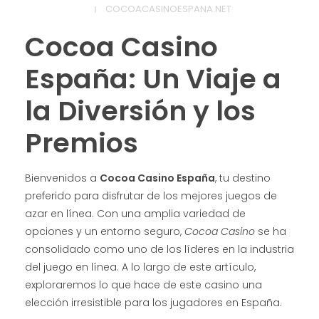
COCOACASINOESPANA.NET
Cocoa Casino
España: Un Viaje a
la Diversión y los
Premios
Bienvenidos a
Cocoa Casino España
, tu destino
preferido para disfrutar de los mejores juegos de
azar en línea. Con una amplia variedad de
opciones y un entorno seguro,
Cocoa Casino
se ha
consolidado como uno de los líderes en la industria
del juego en línea. A lo largo de este artículo,
exploraremos lo que hace de este casino una
elección irresistible para los jugadores en España.