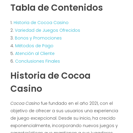
Tabla de Contenidos
Historia de Cocoa Casino
Variedad de Juegos Ofrecidos
Bonos y Promociones
Métodos de Pago
Atención al Cliente
Conclusiones Finales
Historia de Cocoa
Casino
Cocoa Casino
fue fundado en el año 2021, con el
objetivo de ofrecer a sus usuarios una experiencia
de juego excepcional. Desde su inicio, ha crecido
exponencialmente, incorporando nuevos juegos y
características que mantienen a sus jugadores