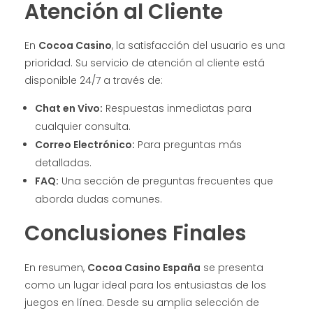
Atención al Cliente
En
Cocoa Casino
, la satisfacción del usuario es una
prioridad. Su servicio de atención al cliente está
disponible 24/7 a través de:
Chat en Vivo:
Respuestas inmediatas para
cualquier consulta.
Correo Electrónico:
Para preguntas más
detalladas.
FAQ:
Una sección de preguntas frecuentes que
aborda dudas comunes.
Conclusiones Finales
En resumen,
Cocoa Casino España
se presenta
como un lugar ideal para los entusiastas de los
juegos en línea. Desde su amplia selección de