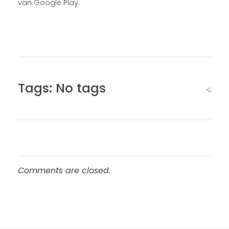
van Google Play.
Tags: No tags
Comments are closed.