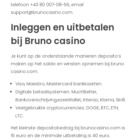
telefoon +43 80 007-08-55, email
support@brunocasino.com.
Inleggen en uitbetalen
bij Bruno casino
Je kunt op de onderstaande manieren deposito’s
maken op het saldo en winsten opnemen bij bruno
casino.com:
Visa, Maestro, Mastercard bankkaarten.
Digitale betaalsystemen: MuchBetter,
Bankoverschrijving,ezeeWallet, Interac, Klarna, Skrill.
Veelgebruikte cryptocurrencies: DOGE, BTC, ETH,
LTC.
Het kleinste depositobedrag bij brunocasino.com is
15 euro en de minimale uitbetaling is 40 euro.