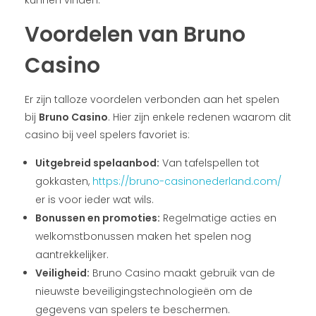
Voordelen van Bruno
Casino
Er zijn talloze voordelen verbonden aan het spelen
bij
Bruno Casino
. Hier zijn enkele redenen waarom dit
casino bij veel spelers favoriet is:
Uitgebreid spelaanbod:
Van tafelspellen tot
gokkasten,
https://bruno-casinonederland.com/
er is voor ieder wat wils.
Bonussen en promoties:
Regelmatige acties en
welkomstbonussen maken het spelen nog
aantrekkelijker.
Veiligheid:
Bruno Casino maakt gebruik van de
nieuwste beveiligingstechnologieën om de
gegevens van spelers te beschermen.