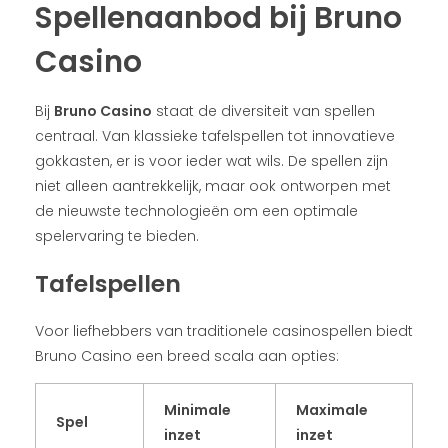
Spellenaanbod bij Bruno
Casino
Bij
Bruno Casino
staat de diversiteit van spellen
centraal. Van klassieke tafelspellen tot innovatieve
gokkasten, er is voor ieder wat wils. De spellen zijn
niet alleen aantrekkelijk, maar ook ontworpen met
de nieuwste technologieën om een optimale
spelervaring te bieden.
Tafelspellen
Voor liefhebbers van traditionele casinospellen biedt
Bruno Casino een breed scala aan opties:
Minimale
Maximale
Spel
inzet
inzet