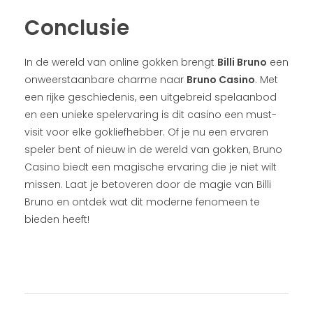
Conclusie
In de wereld van online gokken brengt
Billi Bruno
een
onweerstaanbare charme naar
Bruno Casino
. Met
een rijke geschiedenis, een uitgebreid spelaanbod
en een unieke spelervaring is dit casino een must-
visit voor elke gokliefhebber. Of je nu een ervaren
speler bent of nieuw in de wereld van gokken, Bruno
Casino biedt een magische ervaring die je niet wilt
missen. Laat je betoveren door de magie van Billi
Bruno en ontdek wat dit moderne fenomeen te
bieden heeft!