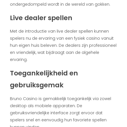
ondergedompeld wordt in de wereld van gokken.
Live dealer spellen
Met de introductie van live dealer spellen kunnen
spelers nu de ervaring van een fysiek casino vanuit
hun eigen huis beleven. De dealers zijn professioneel
en vriendelijk, wat bijdraagt aan de algehele
ervaring.
Toegankelijkheid en
gebruiksgemak
Bruno Casino is gemakkelijk toegankelijk via zowel
desktop als mobiele apparaten. De
gebruiksvriendelijke interface zorgt ervoor dat
spelers snel en eenvoudig hun favoriete spellen
kunnen vinden.