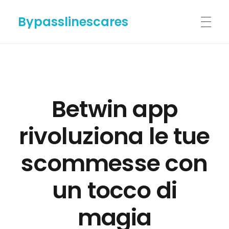
Bypasslinescares
HOME
Betwin app
BYPASSLINES.COM
rivoluziona le tue
ABOUT US
scommesse con
un tocco di
CONTACT US
magia