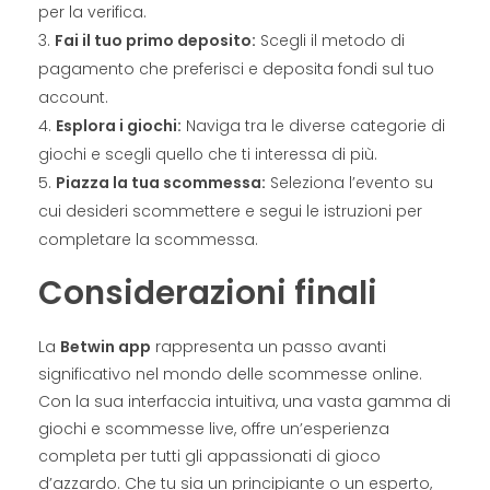
per la verifica.
Fai il tuo primo deposito:
Scegli il metodo di
pagamento che preferisci e deposita fondi sul tuo
account.
Esplora i giochi:
Naviga tra le diverse categorie di
giochi e scegli quello che ti interessa di più.
Piazza la tua scommessa:
Seleziona l’evento su
cui desideri scommettere e segui le istruzioni per
completare la scommessa.
Considerazioni finali
La
Betwin app
rappresenta un passo avanti
significativo nel mondo delle scommesse online.
Con la sua interfaccia intuitiva, una vasta gamma di
giochi e scommesse live, offre un’esperienza
completa per tutti gli appassionati di gioco
d’azzardo. Che tu sia un principiante o un esperto,