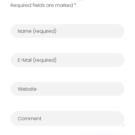
Required fields are marked *