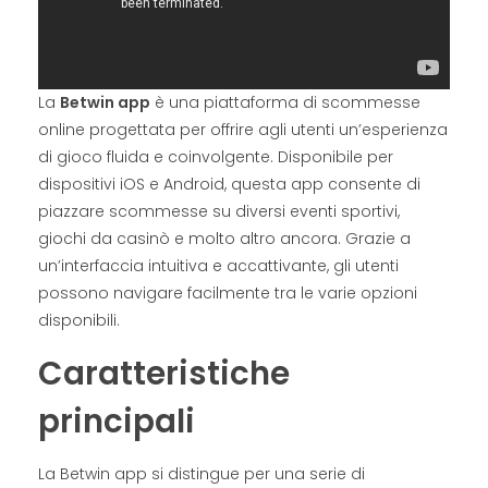
La
Betwin app
è una piattaforma di scommesse
online progettata per offrire agli utenti un’esperienza
di gioco fluida e coinvolgente. Disponibile per
dispositivi iOS e Android, questa app consente di
piazzare scommesse su diversi eventi sportivi,
giochi da casinò e molto altro ancora. Grazie a
un’interfaccia intuitiva e accattivante, gli utenti
possono navigare facilmente tra le varie opzioni
disponibili.
Caratteristiche
principali
La Betwin app si distingue per una serie di