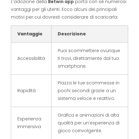
L’adozione della
Betwin app
porta con sé numerosi
vantaggi per gli utenti. Ecco alcuni dei principali
motivi per cui dovresti considerare di scaricarla:
Vantaggio
Descrizione
Puoi scommettere ovunque
Accessibilità
ti trovi, direttamente dal tuo
smartphone.
Piazza le tue scommesse in
Rapidità
pochi secondi grazie a un
sistema veloce e reattivo.
Grafica e animazioni di alta
Esperienza
qualità per un’esperienza di
Immersiva
gioco coinvolgente.