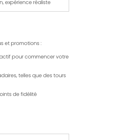
, expérience réaliste
s et promotions :
ractif pour commencer votre
ires, telles que des tours
ints de fidélité