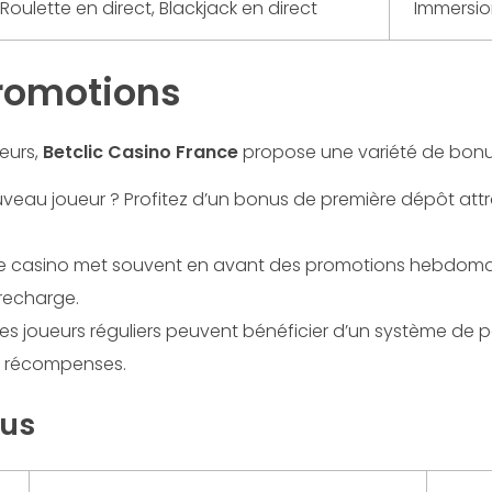
Roulette en direct, Blackjack en direct
Immersion
Promotions
ueurs,
Betclic Casino France
propose une variété de bonu
veau joueur ? Profitez d’un bonus de première dépôt att
e casino met souvent en avant des promotions hebdomada
recharge.
es joueurs réguliers peuvent bénéficier d’un système de po
 récompenses.
nus