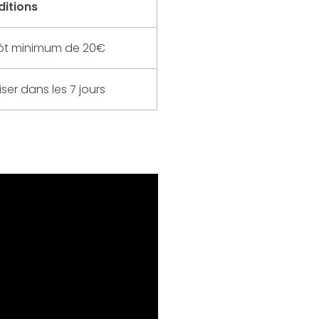
itions
ôt minimum de 20€
liser dans les 7 jours