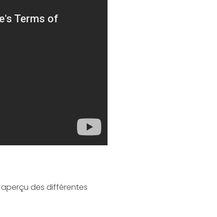
 aperçu des différentes