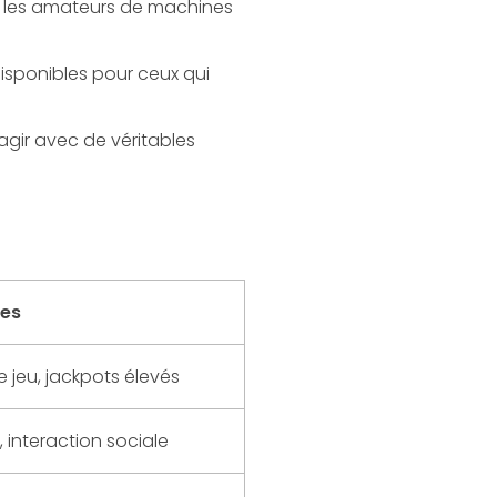
, les amateurs de machines
disponibles pour ceux qui
agir avec de véritables
es
de jeu, jackpots élevés
, interaction sociale