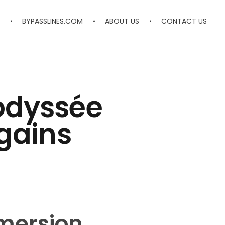
BYPASSLINES.COM
ABOUT US
CONTACT US
’odyssée
gains
mmersion