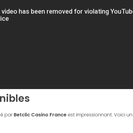
nibles
sé par
Betclic Casino France
est impressionnant. Voici un