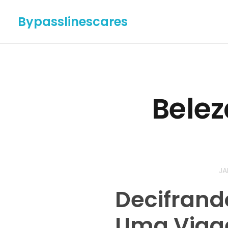
Bypasslinescares
Belez
JA
Decifrand
Uma Viage