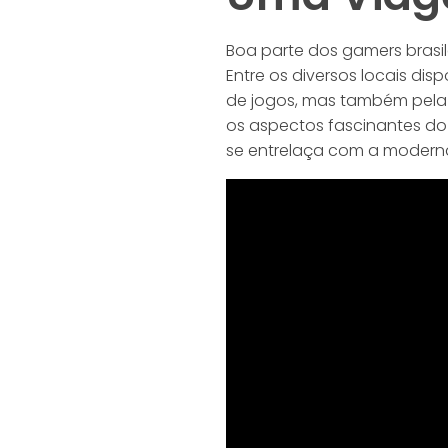
Boa parte dos gamers brasil
Entre os diversos locais disp
de jogos, mas também pela a
os aspectos fascinantes do
se entrelaça com a moderna