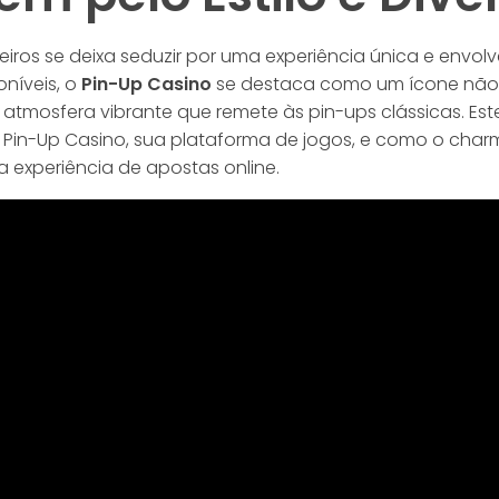
eiros se deixa seduzir por uma experiência única e envolv
oníveis, o
Pin-Up Casino
se destaca como um ícone não 
tmosfera vibrante que remete às pin-ups clássicas. Este 
 Pin-Up Casino, sua plataforma de jogos, e como o charm
 experiência de apostas online.