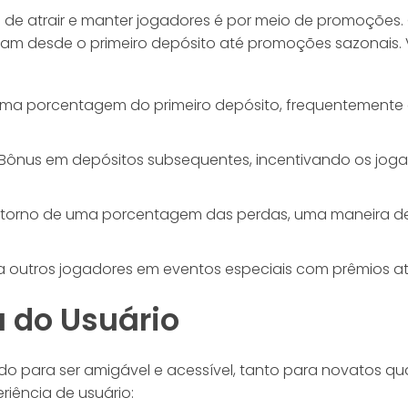
de atrair e manter jogadores é por meio de promoções.
iam desde o primeiro depósito até promoções sazonais.
ma porcentagem do primeiro depósito, frequentement
Bônus em depósitos subsequentes, incentivando os joga
torno de uma porcentagem das perdas, uma maneira de
 outros jogadores em eventos especiais com prêmios atr
a do Usuário
ado para ser amigável e acessível, tanto para novatos q
riência de usuário: