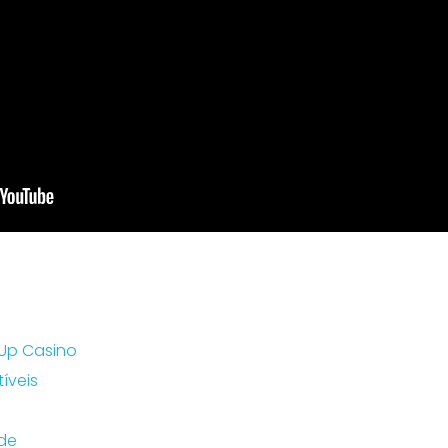
-Up Casino
íveis
de