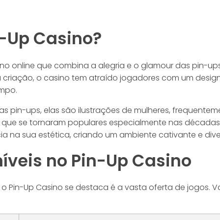
n-Up Casino?
no online que combina a alegria e o glamour das pin-
 criação, o casino tem atraído jogadores com um desig
mpo.
as pin-ups, elas são ilustrações de mulheres, frequentem
, que se tornaram populares especialmente nas décadas d
a na sua estética, criando um ambiente cativante e diver
íveis no Pin-Up Casino
 o Pin-Up Casino se destaca é a vasta oferta de jogos. 