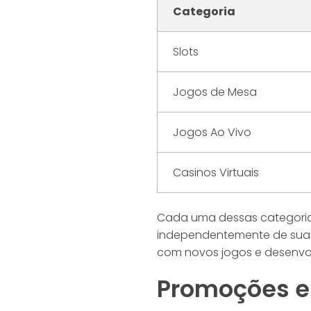
Categoria
Slots
Jogos de Mesa
Jogos Ao Vivo
Casinos Virtuais
Cada uma dessas categorias
independentemente de suas p
com novos jogos e desenvo
Promoções e 