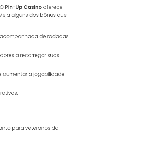
 O
Pin-Up Casino
oferece
 Veja alguns dos bônus que
e acompanhada de rodadas
dores a recarregar suas
 aumentar a jogabilidade
ativos.
uanto para veteranos do