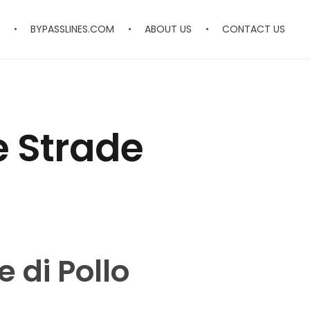
BYPASSLINES.COM
ABOUT US
CONTACT US
e Strade
 di Pollo