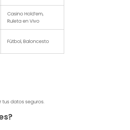
Casino Hold’em,
Ruleta en Vivo
Fútbol, Baloncesto
 tus datos seguros.
ces?