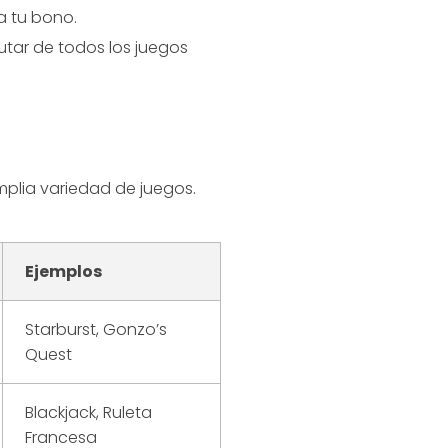
a tu bono.
utar de todos los juegos
mplia variedad de juegos.
Ejemplos
Starburst, Gonzo’s
Quest
Blackjack, Ruleta
Francesa