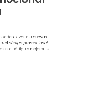
u
pueden llevarte a nuevas
o, el
código promocional
o este código y mejorar tu