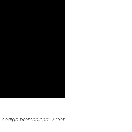
l
código promocional 22bet