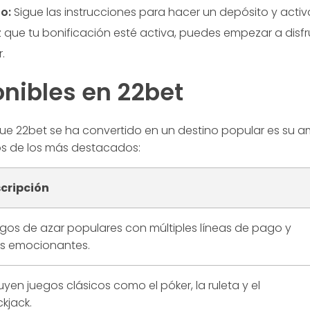
o:
Sigue las instrucciones para hacer un depósito y activ
 que tu bonificación esté activa, puedes empezar a disfr
.
nibles en 22bet
que 22bet se ha convertido en un destino popular es su a
s de los más destacados:
cripción
gos de azar populares con múltiples líneas de pago y
os emocionantes.
luyen juegos clásicos como el póker, la ruleta y el
ckjack.