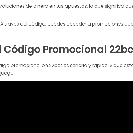
voluciones de dinero en tus apuestas, lo que significa q
A través del código, puedes acceder a promociones que
l Código Promocional 22be
código promocional en 22bet es sencillo y rápido. Sigue e
 juego: