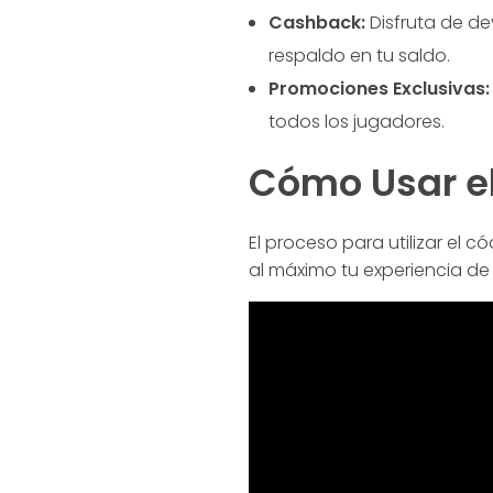
Cashback:
Disfruta de de
respaldo en tu saldo.
Promociones Exclusivas:
todos los jugadores.
Cómo Usar e
El proceso para utilizar el 
al máximo tu experiencia de