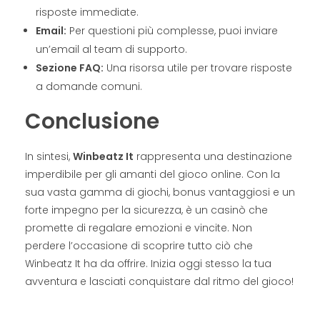
risposte immediate.
Email:
Per questioni più complesse, puoi inviare
un’email al team di supporto.
Sezione FAQ:
Una risorsa utile per trovare risposte
a domande comuni.
Conclusione
In sintesi,
Winbeatz It
rappresenta una destinazione
imperdibile per gli amanti del gioco online. Con la
sua vasta gamma di giochi, bonus vantaggiosi e un
forte impegno per la sicurezza, è un casinò che
promette di regalare emozioni e vincite. Non
perdere l’occasione di scoprire tutto ciò che
Winbeatz It ha da offrire. Inizia oggi stesso la tua
avventura e lasciati conquistare dal ritmo del gioco!