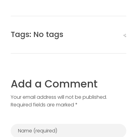
Tags: No tags
Add a Comment
Your email address will not be published.
Required fields are marked *