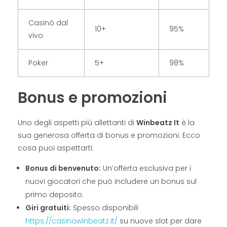
Casinò dal
10+
95%
vivo
Poker
5+
98%
Bonus e promozioni
Uno degli aspetti più allettanti di
Winbeatz It
è la
sua generosa offerta di bonus e promozioni. Ecco
cosa puoi aspettarti:
Bonus di benvenuto:
Un’offerta esclusiva per i
nuovi giocatori che può includere un bonus sul
primo deposito.
Giri gratuiti:
Spesso disponibili
https://casinowinbeatz.it/
su nuove slot per dare