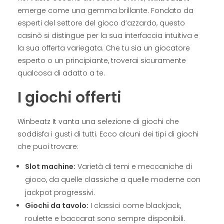
emerge come una gemma brillante. Fondato da
esperti del settore del gioco d’azzardo, questo
casinò si distingue per la sua interfaccia intuitiva e
la sua offerta variegata. Che tu sia un giocatore
esperto o un principiante, troverai sicuramente
qualcosa di adatto a te.
I giochi offerti
Winbeatz It vanta una selezione di giochi che
soddisfa i gusti di tutti. Ecco alcuni dei tipi di giochi
che puoi trovare:
Slot machine:
Varietà di temi e meccaniche di
gioco, da quelle classiche a quelle moderne con
jackpot progressivi.
Giochi da tavolo:
I classici come blackjack,
roulette e baccarat sono sempre disponibili.