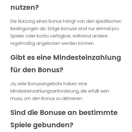
nutzen?
Die Nutzung eines Bonus hängt von den spezifischen
Bedingungen ab. Einige Bonuse sind nur einmal pro
Spieler oder Konto verfügbar, während andere
regelmäßig angeboten werden können.
Gibt es eine Mindesteinzahlung
für den Bonus?
Ja, viele Bonusangebote haben eine
Mindesteinzahlungsanforderung, die erfüllt sein
muss, um den Bonus zu aktivieren.
Sind die Bonuse an bestimmte
Spiele gebunden?