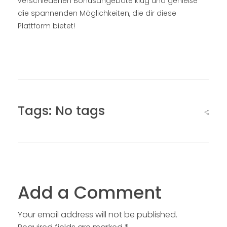
verschiedenen Bonusangebote klug und genieße
die spannenden Möglichkeiten, die dir diese
Plattform bietet!
Tags: No tags
Add a Comment
Your email address will not be published.