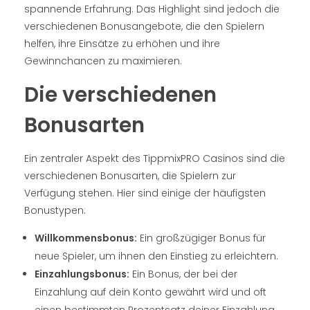
spannende Erfahrung. Das Highlight sind jedoch die
verschiedenen Bonusangebote, die den Spielern
helfen, ihre Einsätze zu erhöhen und ihre
Gewinnchancen zu maximieren.
Die verschiedenen
Bonusarten
Ein zentraler Aspekt des TippmixPRO Casinos sind die
verschiedenen Bonusarten, die Spielern zur
Verfügung stehen. Hier sind einige der häufigsten
Bonustypen:
Willkommensbonus:
Ein großzügiger Bonus für
neue Spieler, um ihnen den Einstieg zu erleichtern.
Einzahlungsbonus:
Ein Bonus, der bei der
Einzahlung auf dein Konto gewährt wird und oft