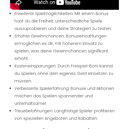
Erweiterte Spielmöglichkeiten:
Mit einem Bonus
hast du die Freiheit, unterschiedliche Spiele
auszuprobieren und deine Strategien zu testen.
Erhöhte Gewinnchancen:
Bonuseinzahlungen
ermöglichen es dir, mit höherem Einsatz zu
spielen, was deine Gewinnchancen signifikant
erhöht.
Kosteneinsparungen:
Durch Freispiel-Boni kannst
du spielen, ohne dein eigenes Geld einsetzen zu
müssen.
Verbesserte Spielerfahrung:
Bonuse und Aktionen
machen das Spielen spannender und
unterhaltsamer.
Treuebelohnungen:
Langfristige Spieler profitieren
von speziellen Angeboten und Rabatten.