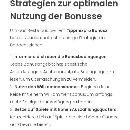
Strategien zur optimalen
Nutzung der Bonusse
Um das Beste aus deinem
Tippmixpro Bonusz
herauszuholen, solltest du einige Strategien in
Betracht ziehen:
Informiere dich über die Bonusbedingungen:
Jedes Bonusangebot hat spezifische
Anforderungen. Achte darauf, alle Bedingungen zu
lesen, um Überraschungen zu vermeiden.
Nutze den Willkommensbonus:
Beginne deine
Reise mit einem Willkommensbonus, um anfangs
mehr Spielgeld zur Verfügung zu haben.
Setze auf Spiele mit hohen Auszahlungsquoten:
Konzentriere dich auf Spiele, die eine höhere Chance
auf Gewinne bieten.