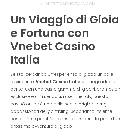
VNEBETCASINOITALIA.COM
Un Viaggio di Gioia
e Fortuna con
Vnebet Casino
Italia
Se stai cercando un’esperienza di gioco unica e
avvincente,
Vnebet Casino Italia
è il luogo ideale
per te. Con una vasta gamma di giochi, promozioni
esclusive e un’interfaccia user-friendly, questo
casinò online è una delle scelte migliori per gli
appassionati del gambling. Scopriamo insieme
cosa offre e perché dovresti considerarlo per le tue
prossime avventure di gioco.