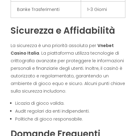
Banke Trasferimenti
1-3 Giorni
Sicurezza e Affidabilità
La sicurezza è una priorità assoluta per
Vnebet
Casino Italia
. La piattaforma utilizza tecnologie di
crittografia avanzate per proteggere le informazioni
personali e finanziarie degli utenti. Inoltre, il casinò è
autorizzato e regolamentato, garantendo un
ambiente di gioco equo e sicuro. Alcuni punti chiave
sulla sicurezza includono:
Licazia di gioco valida.
Audit regolari da enti indipendenti.
Politiche di gioco responsabile.
Domande Frequenti