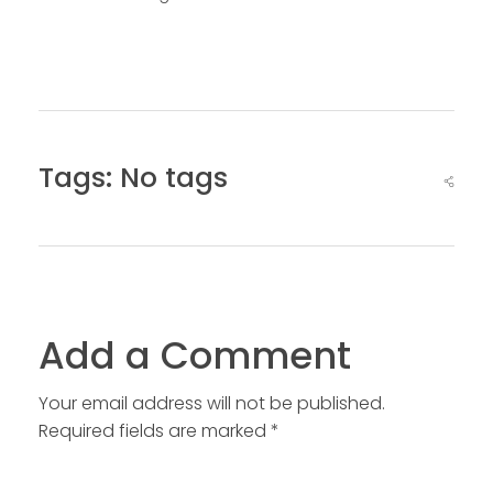
Tags: No tags
Add a Comment
Your email address will not be published.
Required fields are marked *