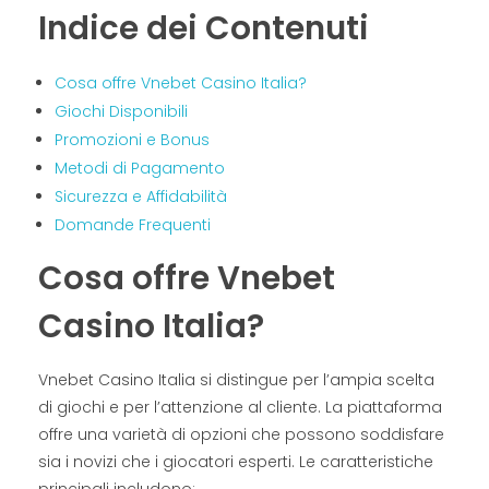
Indice dei Contenuti
Cosa offre Vnebet Casino Italia?
Giochi Disponibili
Promozioni e Bonus
Metodi di Pagamento
Sicurezza e Affidabilità
Domande Frequenti
Cosa offre Vnebet
Casino Italia?
Vnebet Casino Italia si distingue per l’ampia scelta
di giochi e per l’attenzione al cliente. La piattaforma
offre una varietà di opzioni che possono soddisfare
sia i novizi che i giocatori esperti. Le caratteristiche
principali includono: