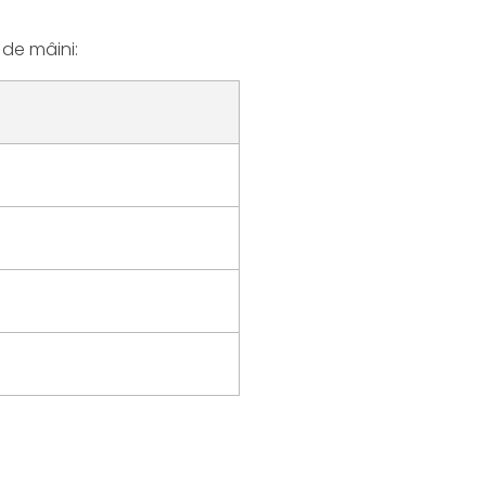
 de mâini: