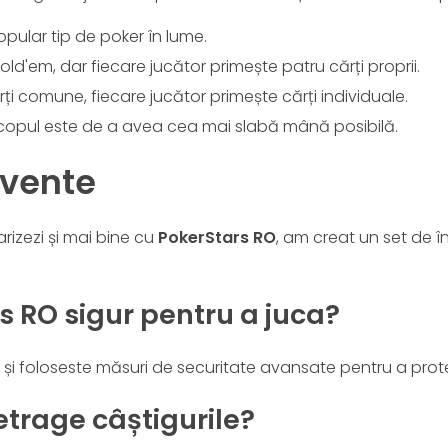
opular tip de poker în lume.
Hold'em, dar fiecare jucător primește patru cărți proprii.
ărți comune, fiecare jucător primește cărți individuale.
 scopul este de a avea cea mai slabă mână posibilă.
cvente
arizezi și mai bine cu
PokerStars RO
, am creat un set de î
rs RO sigur pentru a juca?
 și foloseste măsuri de securitate avansate pentru a proteja 
etrage câștigurile?