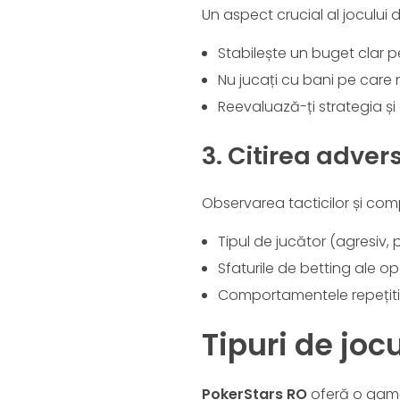
Un aspect crucial al jocului 
Stabilește un buget clar p
Nu jucați cu bani pe care n
Reevaluază-ți strategia ș
3. Citirea advers
Observarea tacticilor și comp
Tipul de jucător (agresiv, p
Sfaturile de betting ale op
Comportamentele repețitiv
Tipuri de joc
PokerStars RO
oferă o gamă 