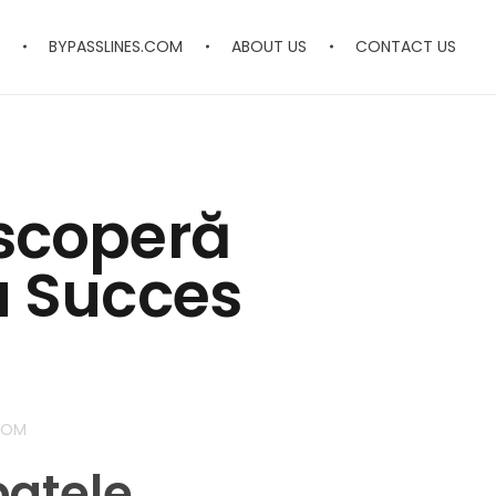
BYPASSLINES.COM
ABOUT US
CONTACT US
scoperă
ru Succes
COM
patele