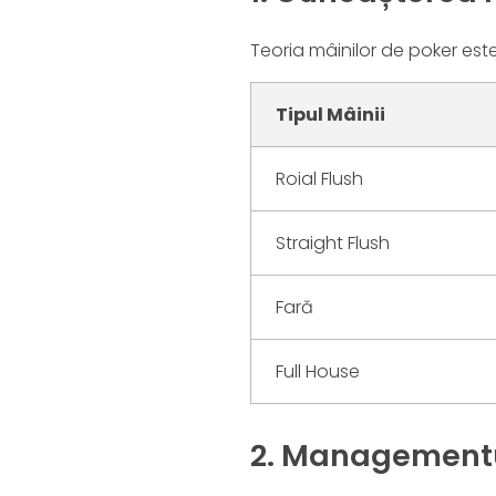
Teoria mâinilor de poker este
Tipul Mâinii
Roial Flush
Straight Flush
Fară
Full House
2. Managementu