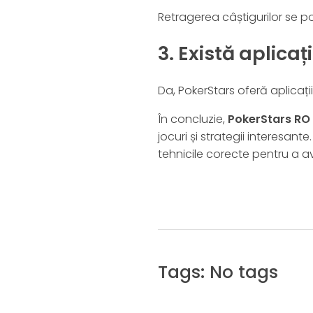
Retragerea câștigurilor se po
3. Există aplicaț
Da, PokerStars oferă aplicați
În concluzie,
PokerStars RO
jocuri și strategii interesant
tehnicile corecte pentru a 
Tags: No tags