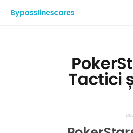
Bypasslinescares
PokerS
Tactici 
DEC
PokerStars