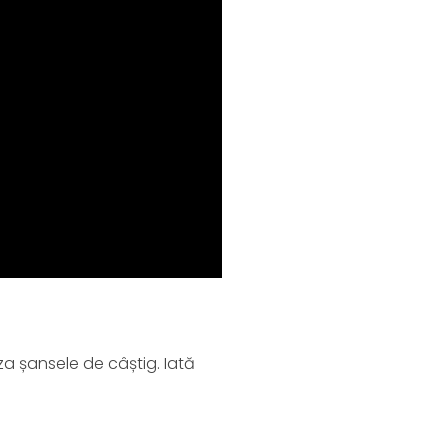
iza șansele de câștig. Iată