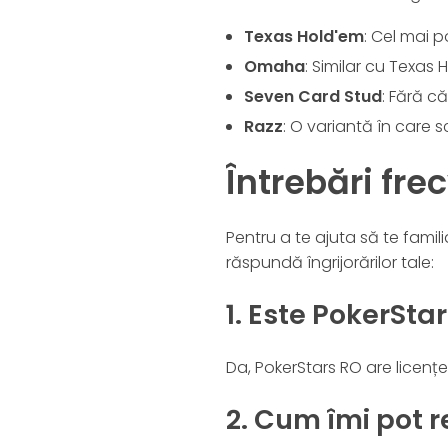
Texas Hold'em
: Cel mai p
Omaha
: Similar cu Texas 
Seven Card Stud
: Fără c
Razz
: O variantă în care
Întrebări fre
Pentru a te ajuta să te famili
răspundă îngrijorărilor tale:
1. Este PokerSta
Da, PokerStars RO are licențe
2. Cum îmi pot r