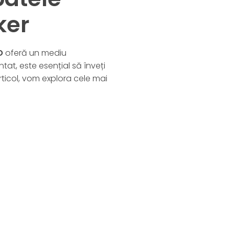
ker
O
oferă un mediu
tat, este esențial să înveți
articol, vom explora cele mai