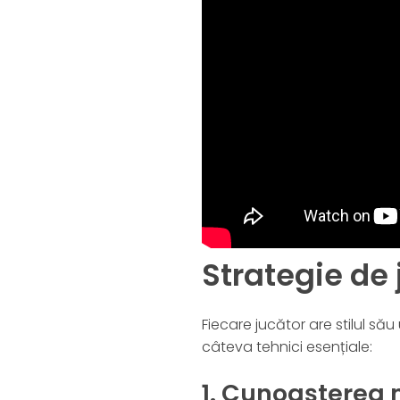
Strategie de 
Fiecare jucător are stilul să
câteva tehnici esențiale:
1. Cunoașterea 