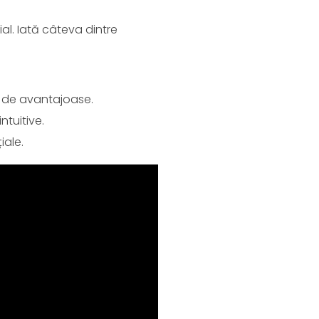
al. Iată câteva dintre
m de avantajoase.
ntuitive.
iale.