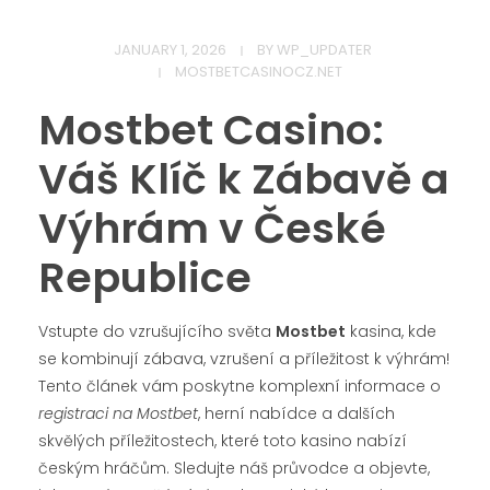
JANUARY 1, 2026
BY
WP_UPDATER
MOSTBETCASINOCZ.NET
Mostbet Casino:
Váš Klíč k Zábavě a
Výhrám v České
Republice
Vstupte do vzrušujícího světa
Mostbet
kasina, kde
se kombinují zábava, vzrušení a příležitost k výhrám!
Tento článek vám poskytne komplexní informace o
registraci na Mostbet
, herní nabídce a dalších
skvělých příležitostech, které toto kasino nabízí
českým hráčům. Sledujte náš průvodce a objevte,