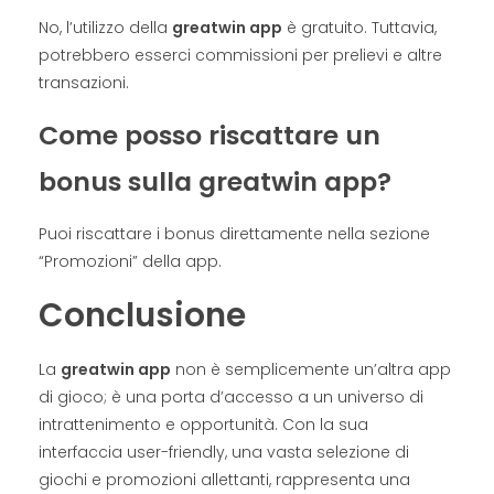
No, l’utilizzo della
greatwin app
è gratuito. Tuttavia,
potrebbero esserci commissioni per prelievi e altre
transazioni.
Come posso riscattare un
bonus sulla greatwin app?
Puoi riscattare i bonus direttamente nella sezione
“Promozioni” della app.
Conclusione
La
greatwin app
non è semplicemente un’altra app
di gioco; è una porta d’accesso a un universo di
intrattenimento e opportunità. Con la sua
interfaccia user-friendly, una vasta selezione di
giochi e promozioni allettanti, rappresenta una