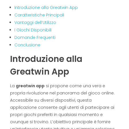
Introduzione alla Greatwin App
Caratteristiche Principali
Vantaggi dell’Utilizzo
I Giochi Disponibili
Domande Frequenti
Conclusione
Introduzione alla
Greatwin App
La
greatwin app
si propone come una vera e
propria rivoluzione nel panorama del gioco online.
Accessibile su diversi dispositivi, questa
applicazione consente agli utenti di partecipare ai
propri giochi preferiti in qualsiasi momento e
ovunque si trovino. L’obiettivo principale è fornire
un’interfaccia utente intuitiva e un’ampia selezione