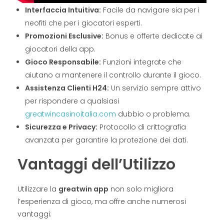
Interfaccia Intuitiva:
Facile da navigare sia per i
neofiti che per i giocatori esperti.
Promozioni Esclusive:
Bonus e offerte dedicate ai
giocatori della app.
Gioco Responsabile:
Funzioni integrate che
aiutano a mantenere il controllo durante il gioco.
Assistenza Clienti H24:
Un servizio sempre attivo
per rispondere a qualsiasi
greatwincasinoitalia.com
dubbio o problema.
Sicurezza e Privacy:
Protocollo di crittografia
avanzata per garantire la protezione dei dati.
Vantaggi dell’Utilizzo
Utilizzare la
greatwin app
non solo migliora
l’esperienza di gioco, ma offre anche numerosi
vantaggi: