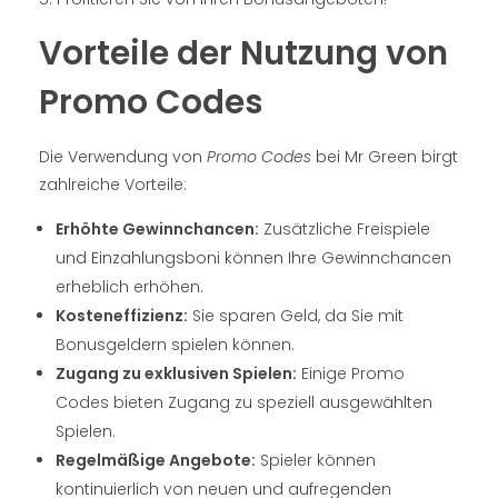
Vorteile der Nutzung von
Promo Codes
Die Verwendung von
Promo Codes
bei Mr Green birgt
zahlreiche Vorteile:
Erhöhte Gewinnchancen:
Zusätzliche Freispiele
und Einzahlungsboni können Ihre Gewinnchancen
erheblich erhöhen.
Kosteneffizienz:
Sie sparen Geld, da Sie mit
Bonusgeldern spielen können.
Zugang zu exklusiven Spielen:
Einige Promo
Codes bieten Zugang zu speziell ausgewählten
Spielen.
Regelmäßige Angebote:
Spieler können
kontinuierlich von neuen und aufregenden