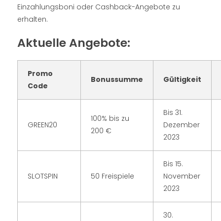
Einzahlungsboni oder Cashback-Angebote zu
erhalten.
Aktuelle Angebote:
Promo
Bonussumme
Gültigkeit
Code
Bis 31.
100% bis zu
GREEN20
Dezember
200 €
2023
Bis 15.
SLOTSPIN
50 Freispiele
November
2023
30.