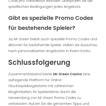
Code pro Transaktion einlösen. Überprüfen Sie die
spezifischen Bedingungen jedes Angebots.
Gibt es spezielle Promo Codes
für bestehende Spieler?
Ja, Mr Green bietet auch spezielle Promo Codes und
Aktionen für bestehende Spieler. Halten Sie Ausschau
nach personalisierten Angeboten in Ihrem Konto.
Schlussfolgerung
Zusammenfassend bietet
Mr Green Casino
eine
aufregende Plattform für Online-
Glücksspielbegeisterte mit zahlreichen
Möglichkeiten, Ihr Spielerlebnis durch die
Verwendung von
Mr Green Promo Codes
zu
verbessern. Nutzen Sie die genannten Tipps und