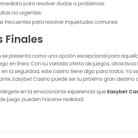
inmediata para resolver dudas o problemas.
ltas no urgentes.
 frecuentes para resolver inquietudes comunes.
 Finales
o
se presenta como una opción excepcional para aquello
go en línea. Con su variada oferta de juegos, atractiv
 en la seguridad, este casino tiene algo para todos. Ya 
ante, Easybet Casino puede ser tu próximo gran destino 
umérgete en la emocionante experiencia que
Easybet Ca
e juego pueden hacerse realidad.