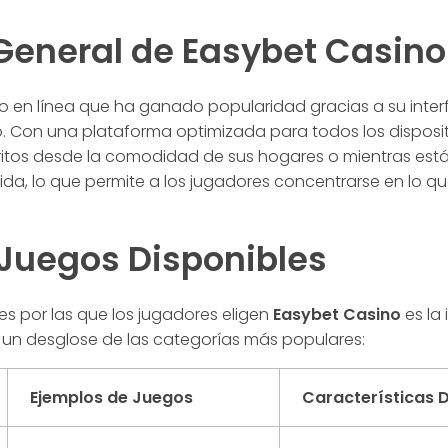
General de Easybet Casino
o en línea que ha ganado popularidad gracias a su inter
 Con una plataforma optimizada para todos los disposit
oritos desde la comodidad de sus hogares o mientras est
uida, lo que permite a los jugadores concentrarse en lo q
Juegos Disponibles
es por las que los jugadores eligen
Easybet Casino
es la
 un desglose de las categorías más populares:
Ejemplos de Juegos
Características