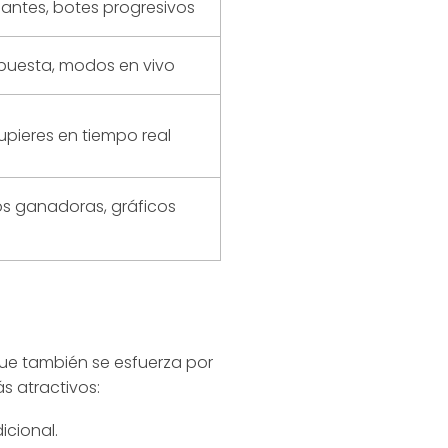
nantes, botes progresivos
apuesta, modos en vivo
upieres en tiempo real
s ganadoras, gráficos
que también se esfuerza por
s atractivos:
cional.