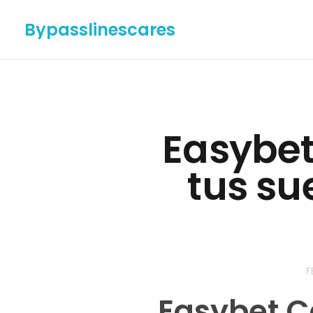
Bypasslinescares
Easybet
tus su
F
Easybet C