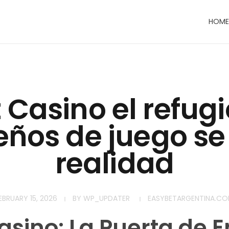
HOME
 Casino el refug
eños de juego s
realidad
EBRUARY 15, 2026
BY
WP_UPDATER
EASYBETARGENTINA.C
asino: La Puerta de 