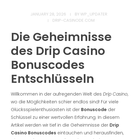
JANUARY 28, 2026
BY
WP_UPDATER
DRIP-CASINODE.COM
Die Geheimnisse
des Drip Casino
Bonuscodes
Entschlüsseln
Willkommen in der aufregenden Welt des
Drip Casino
,
wo die Möglichkeiten schier endlos sind! Für viele
Glücksspielenthusiasten ist der
Bonuscode
der
Schlüssel zu einer wertvollen Erfahrung. In diesem
Artikel werden wir tief in die Geheimnisse der
Drip
Casino Bonuscodes
eintauchen und herausfinden,