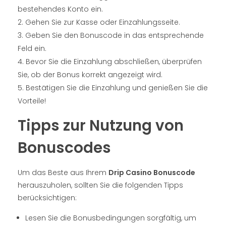
bestehendes Konto ein.
Gehen Sie zur Kasse oder Einzahlungsseite.
Geben Sie den Bonuscode in das entsprechende
Feld ein.
Bevor Sie die Einzahlung abschließen, überprüfen
Sie, ob der Bonus korrekt angezeigt wird.
Bestätigen Sie die Einzahlung und genießen Sie die
Vorteile!
Tipps zur Nutzung von
Bonuscodes
Um das Beste aus Ihrem
Drip Casino Bonuscode
herauszuholen, sollten Sie die folgenden Tipps
berücksichtigen:
Lesen Sie die Bonusbedingungen sorgfältig, um