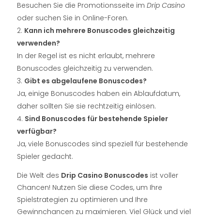
Besuchen Sie die Promotionsseite im
Drip Casino
oder suchen Sie in Online-Foren.
Kann ich mehrere Bonuscodes gleichzeitig
verwenden?
In der Regel ist es nicht erlaubt, mehrere
Bonuscodes gleichzeitig zu verwenden.
Gibt es abgelaufene Bonuscodes?
Ja, einige Bonuscodes haben ein Ablaufdatum,
daher sollten Sie sie rechtzeitig einlösen.
Sind Bonuscodes für bestehende Spieler
verfügbar?
Ja, viele Bonuscodes sind speziell für bestehende
Spieler gedacht.
Die Welt des
Drip Casino Bonuscodes
ist voller
Chancen! Nutzen Sie diese Codes, um Ihre
Spielstrategien zu optimieren und Ihre
Gewinnchancen zu maximieren. Viel Glück und viel