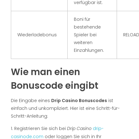
verfügbar ist.
Boni für
bestehende
Wiederladebonus
Spieler bei
RELOA
weiteren
Einzahlungen.
Wie man einen
Bonuscode eingibt
Die Eingabe eines
Drip Casino Bonuscodes
ist
einfach und unkompliziert. Hier ist eine Schritt-für-
Schritt-Anleitung:
Registrieren Sie sich bei
Drip Casino
drip-
casinode.com
oder loggen Sie sich in Ihr