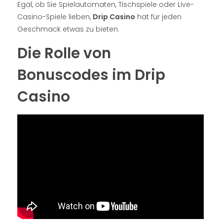
Egal, ob Sie Spielautomaten, Tischspiele oder Live-
Casino-Spiele lieben,
Drip Casino
hat für jeden
Geschmack etwas zu bieten.
Die Rolle von
Bonuscodes im Drip
Casino