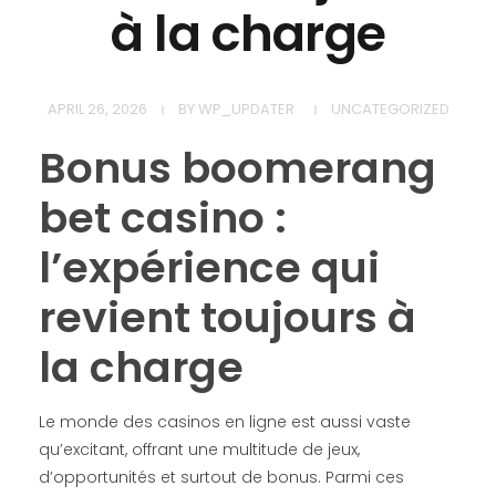
à la charge
APRIL 26, 2026
BY
WP_UPDATER
UNCATEGORIZED
Bonus boomerang
bet casino :
l’expérience qui
revient toujours à
la charge
Le monde des casinos en ligne est aussi vaste
qu’excitant, offrant une multitude de jeux,
d’opportunités et surtout de bonus. Parmi ces