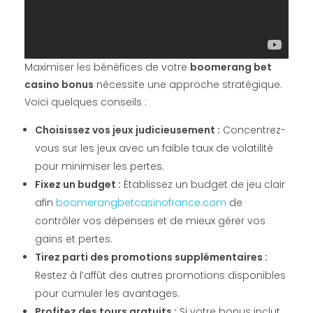
Maximiser les bénéfices de votre
boomerang bet
casino bonus
nécessite une approche stratégique.
Voici quelques conseils :
Choisissez vos jeux judicieusement :
Concentrez-
vous sur les jeux avec un faible taux de volatilité
pour minimiser les pertes.
Fixez un budget :
Établissez un budget de jeu clair
afin
boomerangbetcasinofrance.com
de
contrôler vos dépenses et de mieux gérer vos
gains et pertes.
Tirez parti des promotions supplémentaires :
Restez à l’affût des autres promotions disponibles
pour cumuler les avantages.
Profitez des tours gratuits :
Si votre bonus inclut