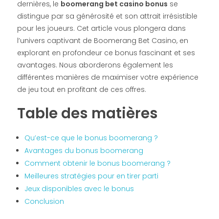
dernières, le
boomerang bet casino bonus
se
distingue par sa générosité et son attrait irrésistible
pour les joueurs. Cet article vous plongera dans
l’univers captivant de Boomerang Bet Casino, en
explorant en profondeur ce bonus fascinant et ses
avantages. Nous aborderons également les
différentes manières de maximiser votre expérience
de jeu tout en profitant de ces offres.
Table des matières
Qu’est-ce que le bonus boomerang ?
Avantages du bonus boomerang
Comment obtenir le bonus boomerang ?
Meilleures stratégies pour en tirer parti
Jeux disponibles avec le bonus
Conclusion