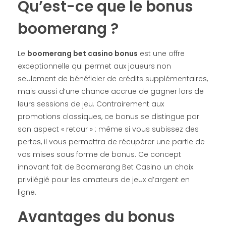
Qu’est-ce que le bonus
boomerang ?
Le
boomerang bet casino bonus
est une offre
exceptionnelle qui permet aux joueurs non
seulement de bénéficier de crédits supplémentaires,
mais aussi d’une chance accrue de gagner lors de
leurs sessions de jeu. Contrairement aux
promotions classiques, ce bonus se distingue par
son aspect « retour » : même si vous subissez des
pertes, il vous permettra de récupérer une partie de
vos mises sous forme de bonus. Ce concept
innovant fait de Boomerang Bet Casino un choix
privilégié pour les amateurs de jeux d’argent en
ligne.
Avantages du bonus