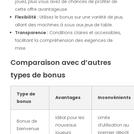
jouez, plus vous avez de chances de profiter de
cette offre avantageuse.
Flexibilité :
Utilisez le bonus sur une variété de jeux,
allant des machines à sous aux jeux de table.
Transparence :
Conditions claires et accessibles,
facilitant la compréhension des exigences de
mise.
Comparaison avec d’autres
types de bonus
Type de
Avantages
Inconvénients
bonus
Idéal pour les
Limite
Bonus de
nouveaux
d’utilisation au
bienvenue
joueurs
premier dépôt