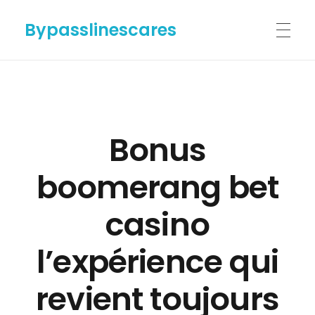
Bypasslinescares
HOME
Bonus
BYPASSLINES.COM
boomerang bet
ABOUT US
casino
l’expérience qui
CONTACT US
revient toujours