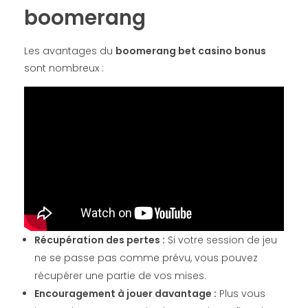
boomerang
Les avantages du
boomerang bet casino bonus
sont nombreux :
Récupération des pertes :
Si votre session de jeu
ne se passe pas comme prévu, vous pouvez
récupérer une partie de vos mises.
Encouragement à jouer davantage :
Plus vous