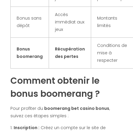
Accès
Bonus sans
Montants
immédiat aux
dépôt
limités
jeux
Conditions de
Bonus
Récupération
mise à
boomerang
des pertes
respecter
Comment obtenir le
bonus boomerang ?
Pour profiter du
boomerang bet casino bonus
,
suivez ces étapes simples :
Inscription :
Créez un compte sur le site de