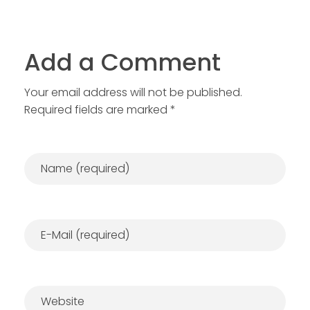
Add a Comment
Your email address will not be published.
Required fields are marked *