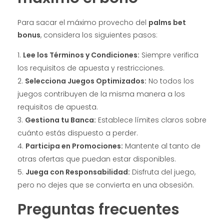
Para sacar el máximo provecho del
palms bet
bonus
, considera los siguientes pasos:
Lee los Términos y Condiciones:
Siempre verifica
los requisitos de apuesta y restricciones.
Selecciona Juegos Optimizados:
No todos los
juegos contribuyen de la misma manera a los
requisitos de apuesta.
Gestiona tu Banca:
Establece límites claros sobre
cuánto estás dispuesto a perder.
Participa en Promociones:
Mantente al tanto de
otras ofertas que puedan estar disponibles.
Juega con Responsabilidad:
Disfruta del juego,
pero no dejes que se convierta en una obsesión.
Preguntas frecuentes