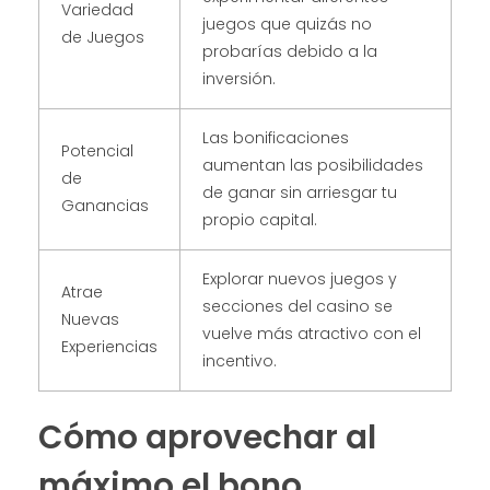
Variedad
juegos que quizás no
de Juegos
probarías debido a la
inversión.
Las bonificaciones
Potencial
aumentan las posibilidades
de
de ganar sin arriesgar tu
Ganancias
propio capital.
Explorar nuevos juegos y
Atrae
secciones del casino se
Nuevas
vuelve más atractivo con el
Experiencias
incentivo.
Cómo aprovechar al
máximo el bono