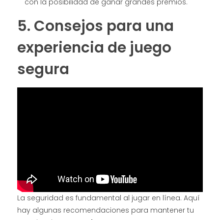
con la posibilidad de ganar grandes premios.
5. Consejos para una
experiencia de juego
segura
La seguridad es fundamental al jugar en línea. Aquí
hay algunas recomendaciones para mantener tu