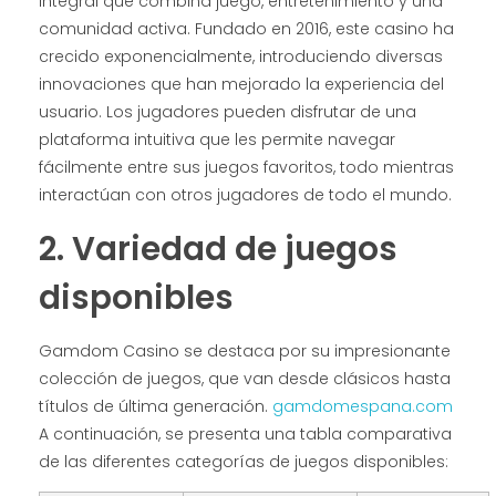
integral que combina juego, entretenimiento y una
comunidad activa. Fundado en 2016, este casino ha
crecido exponencialmente, introduciendo diversas
innovaciones que han mejorado la experiencia del
usuario. Los jugadores pueden disfrutar de una
plataforma intuitiva que les permite navegar
fácilmente entre sus juegos favoritos, todo mientras
interactúan con otros jugadores de todo el mundo.
2. Variedad de juegos
disponibles
Gamdom Casino se destaca por su impresionante
colección de juegos, que van desde clásicos hasta
títulos de última generación.
gamdomespana.com
A continuación, se presenta una tabla comparativa
de las diferentes categorías de juegos disponibles: