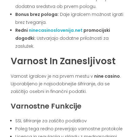
dodatna sredstva ob prvem pologu.
Bonus brez pologa:
Daje igralcem možnost igrati
brez tveganja.
Redni
ninecasinoslovenija.net
promocijski
dogodki:
Ustvarjajo dodatne priložnosti za
zaslužek.
Varnost In Zanesljivost
Varnost igralcev je na prvem mestu v
nine casino
.
Uporabljeno je najsodobnejše šifriranje, da se
zaščitijo osebni in finančni podatki.
Varnostne Funkcije
SSL šifriranje za zaščito podatkov
Poleg tega redno preverjajo varnostne protokole
Licenca in regulacija v skladu z mednarodnimi