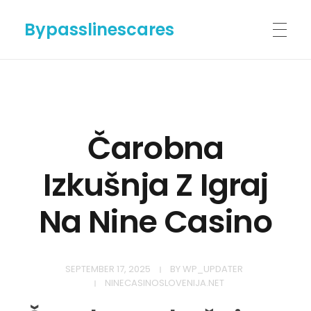
Bypasslinescares
HOME
Čarobna
BYPASSLINES.COM
Izkušnja Z Igraj
ABOUT US
Na Nine Casino
CONTACT US
SEPTEMBER 17, 2025
BY
WP_UPDATER
NINECASINOSLOVENIJA.NET