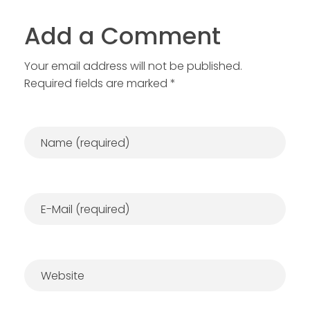
Add a Comment
Your email address will not be published.
Required fields are marked *